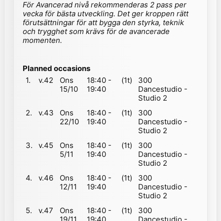
För Avancerad nivå rekommenderas 2 pass per
vecka för bästa utveckling. Det ger kroppen rätt
förutsättningar för att bygga den styrka, teknik
och trygghet som krävs för de avancerade
momenten.
Planned occasions
1.
v.42
Ons
18:40 -
(1t)
300
15/10
19:40
Dancestudio -
Studio 2
2.
v.43
Ons
18:40 -
(1t)
300
22/10
19:40
Dancestudio -
Studio 2
3.
v.45
Ons
18:40 -
(1t)
300
5/11
19:40
Dancestudio -
Studio 2
4.
v.46
Ons
18:40 -
(1t)
300
12/11
19:40
Dancestudio -
Studio 2
5.
v.47
Ons
18:40 -
(1t)
300
19/11
19:40
Dancestudio -