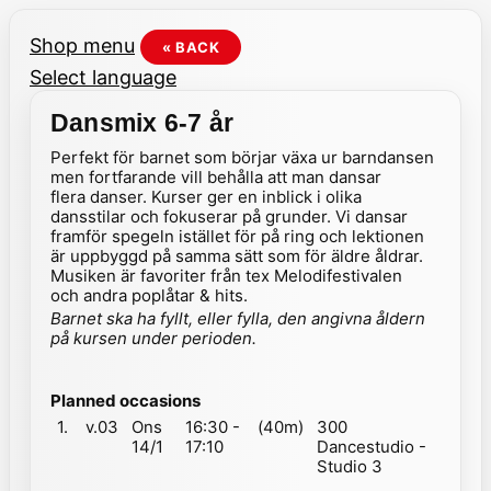
Shop menu
« BACK
Select language
Dansmix 6-7 år
Perfekt för barnet som börjar växa ur barndansen
men fortfarande vill behålla att man dansar
flera danser. Kurser ger en inblick i olika
dansstilar och fokuserar på grunder. Vi dansar
framför spegeln istället för på ring och lektionen
är uppbyggd på samma sätt som för äldre åldrar.
Musiken är favoriter från tex Melodifestivalen
och andra poplåtar & hits.
Barnet ska ha fyllt, eller fylla, den angivna åldern
på kursen under perioden.
Planned occasions
1.
v.03
Ons
16:30 -
(40m)
300
14/1
17:10
Dancestudio -
Studio 3