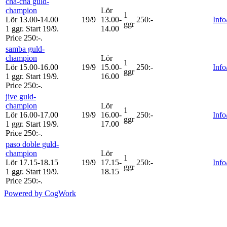
cha-cha guld-
champion
Lör
1
Lör 13.00-14.00
19/9
13.00-
250:-
Info
ggr
1 ggr
.
Start 19/9
.
14.00
Price 250:-
.
samba guld-
champion
Lör
1
Lör 15.00-16.00
19/9
15.00-
250:-
Info
ggr
1 ggr
.
Start 19/9
.
16.00
Price 250:-
.
jive guld-
champion
Lör
1
Lör 16.00-17.00
19/9
16.00-
250:-
Info
ggr
1 ggr
.
Start 19/9
.
17.00
Price 250:-
.
paso doble guld-
champion
Lör
1
Lör 17.15-18.15
19/9
17.15-
250:-
Info
ggr
1 ggr
.
Start 19/9
.
18.15
Price 250:-
.
Powered by CogWork