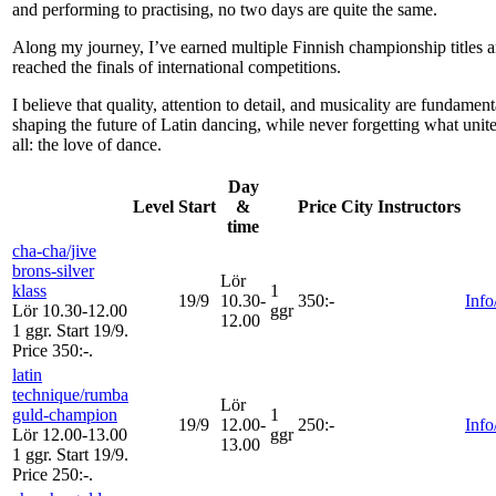
and performing to practising, no two days are quite the same.
Along my journey, I’ve earned multiple Finnish championship titles 
reached the finals of international competitions.
I believe that quality, attention to detail, and musicality are fundament
shaping the future of Latin dancing, while never forgetting what unit
all: the love of dance.
Day
Level
Start
&
Price
City
Instructors
time
cha-cha/jive
brons-silver
Lör
klass
1
19/9
10.30-
350:-
Info
Lör 10.30-12.00
ggr
12.00
1 ggr
.
Start 19/9
.
Price 350:-
.
latin
technique/rumba
Lör
guld-champion
1
19/9
12.00-
250:-
Info
Lör 12.00-13.00
ggr
13.00
1 ggr
.
Start 19/9
.
Price 250:-
.