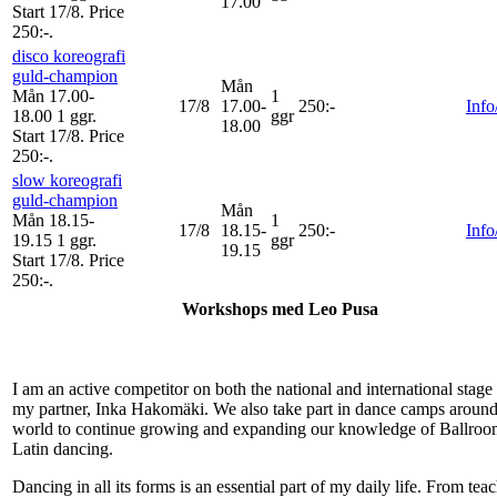
17.00
Start 17/8
.
Price
250:-
.
disco koreografi
guld-champion
Mån
Mån 17.00-
1
17/8
17.00-
250:-
Info
18.00
1 ggr
.
ggr
18.00
Start 17/8
.
Price
250:-
.
slow koreografi
guld-champion
Mån
Mån 18.15-
1
17/8
18.15-
250:-
Info
19.15
1 ggr
.
ggr
19.15
Start 17/8
.
Price
250:-
.
Workshops med Leo Pusa
I am an active competitor on both the national and international stage
my partner, Inka Hakomäki. We also take part in dance camps around
world to continue growing and expanding our knowledge of Ballroo
Latin dancing.
Dancing in all its forms is an essential part of my daily life. From tea