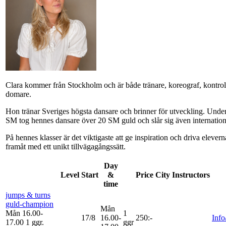
Clara kommer från Stockholm och är både tränare, koreograf, kontrol
domare.
Hon tränar Sveriges högsta dansare och brinner för utveckling. Under
SM tog hennes dansare över 20 SM guld och slår sig även internatione
På hennes klasser är det viktigaste att ge inspiration och driva elevern
framåt med ett unikt tillvägagångssätt.
Day
Level
Start
&
Price
City
Instructors
time
jumps & turns
guld-champion
Mån
Mån 16.00-
1
17/8
16.00-
250:-
Info
17.00
1 ggr
.
ggr