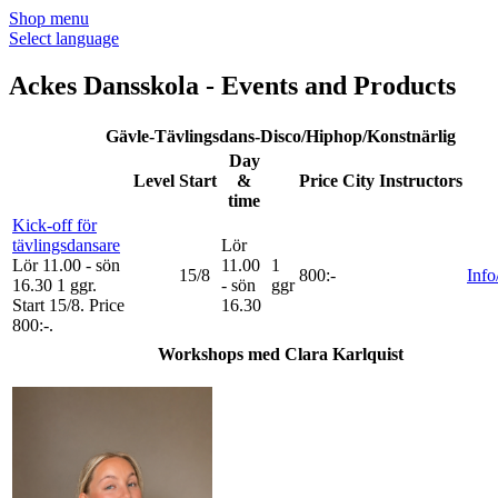
Shop menu
Select language
Ackes Dansskola - Events and Products
Gävle-Tävlingsdans-Disco/Hiphop/Konstnärlig
Day
Level
Start
&
Price
City
Instructors
time
Kick-off för
tävlingsdansare
Lör
Lör 11.00 - sön
11.00
1
15/8
800:-
Info
16.30
1 ggr
.
- sön
ggr
Start 15/8
.
Price
16.30
800:-
.
Workshops med Clara Karlquist