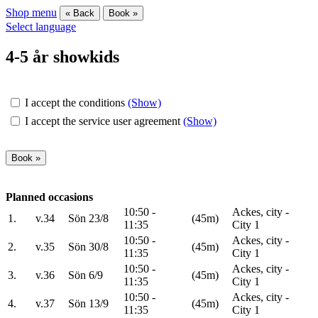
Shop menu
« Back
Book »
Select language
4-5 år showkids
I accept the conditions
(Show)
I accept the service user agreement
(Show)
Planned occasions
10:50 -
Ackes, city -
1.
v.34
Sön 23/8
(45m)
11:35
City 1
10:50 -
Ackes, city -
2.
v.35
Sön 30/8
(45m)
11:35
City 1
10:50 -
Ackes, city -
3.
v.36
Sön 6/9
(45m)
11:35
City 1
10:50 -
Ackes, city -
4.
v.37
Sön 13/9
(45m)
11:35
City 1