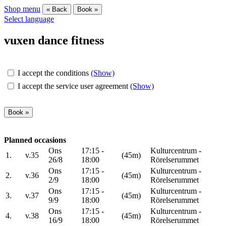
Shop menu
« Back
Book »
Select language
vuxen dance fitness
I accept the conditions
(Show)
I accept the service user agreement
(Show)
Planned occasions
Ons
17:15 -
Kulturcentrum -
1.
v.35
(45m)
26/8
18:00
Rörelserummet
Ons
17:15 -
Kulturcentrum -
2.
v.36
(45m)
2/9
18:00
Rörelserummet
Ons
17:15 -
Kulturcentrum -
3.
v.37
(45m)
9/9
18:00
Rörelserummet
Ons
17:15 -
Kulturcentrum -
4.
v.38
(45m)
16/9
18:00
Rörelserummet