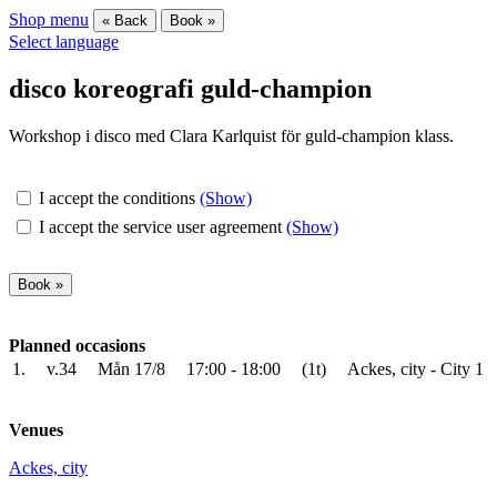
Shop menu
« Back
Book »
Select language
disco koreografi guld-champion
Workshop i disco med Clara Karlquist för guld-champion klass.
I accept the conditions
(Show)
I accept the service user agreement
(Show)
Planned occasions
1.
v.34
Mån 17/8
17:00 - 18:00
(1t)
Ackes, city - City 1
Venues
Ackes, city