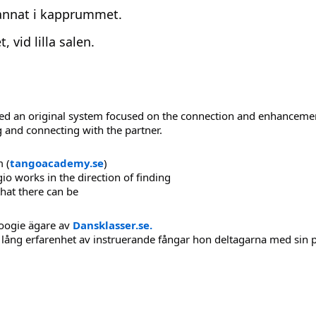
r annat i kapprummet.
 vid lilla salen.
ed an original system focused on the connection and enhancement 
g and connecting with the partner.
 (
tangoacademy.se
)
io works in the direction of finding
hat there can be
oogie ägare av
Dansklasser.se.
lång erfarenhet av instruerande fångar hon deltagarna med sin p