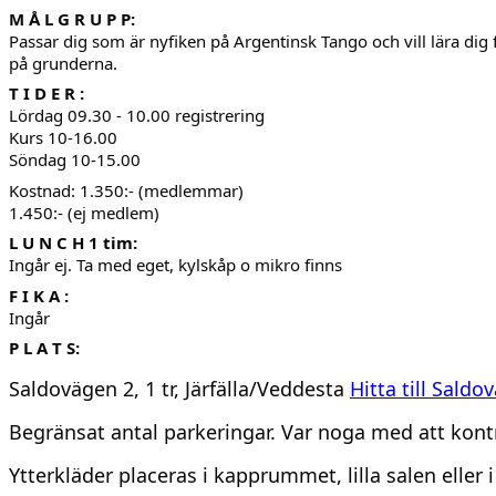
M Å L G R U P P:
Passar dig som är nyfiken på Argentinsk Tango och vill lära dig
på grunderna.
T I D E R :
Lördag 09.30 - 10.00 registrering
Kurs 10-16.00
Söndag 10-15.00
Kostnad: 1.350:- (medlemmar)
1.450:- (ej medlem)
L U N C H 1 tim:
Ingår ej. Ta med eget, kylskåp o mikro finns
F I K A :
Ingår
P L A T S:
Saldovägen 2, 1 tr, Järfälla/Veddesta
Hitta till Saldo
Begränsat antal parkeringar. Var noga med att kontr
Ytterkläder placeras i kapprummet, lilla salen ell