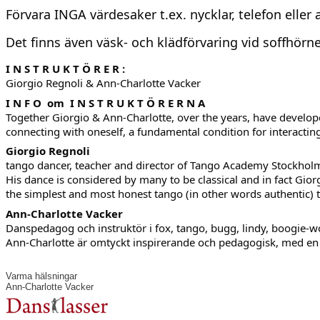
Förvara INGA värdesaker t.ex. nycklar, telefon elle
Det finns även väsk- och klädförvaring vid soffhörnet,
I N S T R U K T Ö R E R :
Giorgio Regnoli & Ann-Charlotte Vacker
I N F O om I N S T R U K T Ö R E R N A
Together Giorgio & Ann-Charlotte, over the years, have develop
connecting with oneself, a fundamental condition for interactin
Giorgio Regnoli
tango dancer, teacher and director of Tango Academy Stockholm
His dance is considered by many to be classical and in fact Giorg
the simplest and most honest tango (in other words authentic) t
Ann-Charlotte Vacker
Danspedagog och instruktör i fox, tango, bugg, lindy, boogie-w
Ann-Charlotte är omtyckt inspirerande och pedagogisk, med en 
Varma hälsningar
Ann-Charlotte Vacker