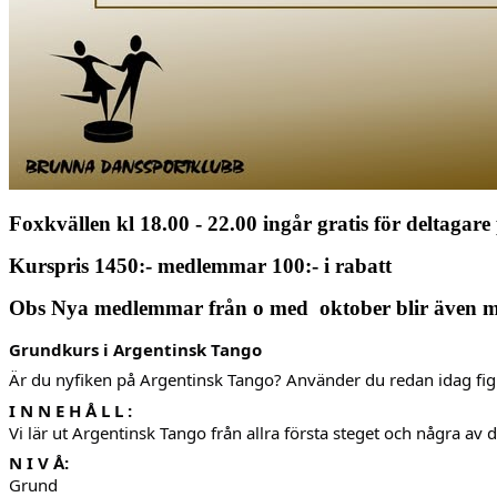
Foxkvällen kl 18.00 - 22.00 ingår gratis för deltagar
Kurspris 1450:- medlemmar 100:- i rabatt
Obs Nya medlemmar från o med oktober blir även 
Grundkurs i Argentinsk Tango
Är du nyfiken på Argentinsk Tango? Använder du redan idag figur
I N N E H Å L L :
Vi lär ut Argentinsk Tango från allra första steget och några a
N I V Å:
Grund