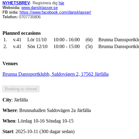
NYHETSBREV
- Registrera dig
här
Websida:
www.dansklasser.se
FB sida
:
https://www.facebook.com/dansklasser/
Telefon:
0707735806
Planned occasions
1.
v.41
Lör 11/10
10:00 - 16:00
(6t)
Brunna Danssportklu
2.
v.41
Sön 12/10
10:00 - 15:00
(5t)
Brunna Danssportklu
Venues
Brunna Danssportklubb, Saldovägen 2, 17562 Järfälla
City
: Järfälla
Where
: Brunnahallen Saldovägen 2a Järfälla
When
: Lördag 10-16 Söndag 10-15
Start
: 2025-10-11 (300 dagar sedan)