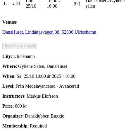
Lör
10:00 -
DansHuset - Gyllene
1.
v.43
(6t)
25/10
16:00
salen
Venues
DansHuset, Lindängsvägen 38, 52336 Ulricehamn
City
: Ulricehamn
Where
: Gyllene Salen, DansHuset
When
: Sa. 25/10 10:00 år 2025 - 16.00
Level
: Från Medelavancerad - Avancerad
Instructors
: Markus Elofsson
Price
: 600 kr
Organizer
: Dansklubben Buggie
Membership
: Required