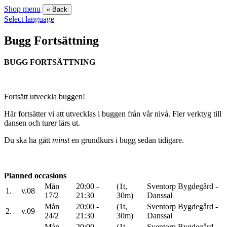
Shop menu
« Back
Select language
Bugg Fortsättning
BUGG FORTSÄTTNING
Fortsätt utveckla buggen!
Här fortsätter vi att utvecklas i buggen från vår nivå. Fler verktyg till
dansen och turer lärs ut.
Du ska ha gått
minst
en grundkurs i bugg sedan tidigare.
Planned occasions
Mån
20:00 -
(1t,
Sventorp Bygdegård -
1.
v.08
17/2
21:30
30m)
Danssal
Mån
20:00 -
(1t,
Sventorp Bygdegård -
2.
v.09
24/2
21:30
30m)
Danssal
Mån
20:00 -
(1t,
Sventorp Bygdegård -