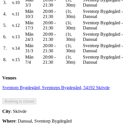
3.
v.10
3/3
21:30
30m)
Danssal
Mån
20:00 -
(1t,
Sventorp Bygdegård -
4.
v.11
10/3
21:30
30m)
Danssal
Mån
20:00 -
(1t,
Sventorp Bygdegård -
5.
v.12
17/3
21:30
30m)
Danssal
Mån
20:00 -
(1t,
Sventorp Bygdegård -
6.
v.13
24/3
21:30
30m)
Danssal
Mån
20:00 -
(1t,
Sventorp Bygdegård -
7.
v.14
31/3
21:30
30m)
Danssal
Mån
20:00 -
(1t,
Sventorp Bygdegård -
8.
v.15
7/4
21:30
30m)
Danssal
Venues
Sventorp Bygdegård, Sventorps Bygdegård, 54192 Skövde
City
: Skövde
Where
: Danssal, Sventorp Bygdegård