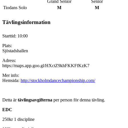
Grand Senior
Senior
Tiodans Solo
M
M
Tävlingsinformation
Starttid: 10:00
Plats:
Sjöstadshallen
Adress:
https://maps.app.goo.gl/HXctZ9khFKKFfKzK7
Mer info:
Hemsida:
http://stockholmdancechampionship.com/
Detta är
tävlingsavgifterna
per person för denna tävling.
EDC
250kr 1 discipline