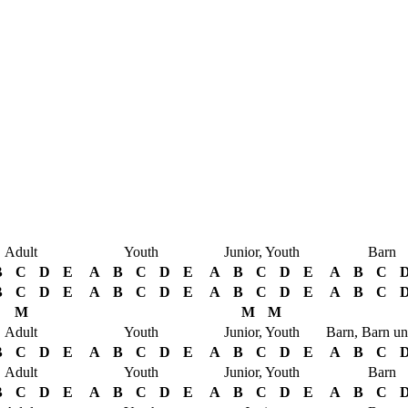
Adult
Youth
Junior, Youth
Barn
B
C
D
E
A
B
C
D
E
A
B
C
D
E
A
B
C
B
C
D
E
A
B
C
D
E
A
B
C
D
E
A
B
C
M
M
M
Adult
Youth
Junior, Youth
Barn, Barn un
B
C
D
E
A
B
C
D
E
A
B
C
D
E
A
B
C
Adult
Youth
Junior, Youth
Barn
B
C
D
E
A
B
C
D
E
A
B
C
D
E
A
B
C