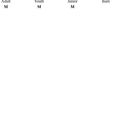
Adult
Youth
Junior
Barn
M
M
M