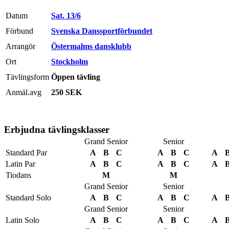
Datum
Sat. 13/6
Förbund
Svenska Danssportförbundet
Arrangör
Östermalms dansklubb
Ort
Stockholm
Tävlingsform
Öppen tävling
Anmäl.avg
250 SEK
Erbjudna tävlingsklasser
Grand Senior
Senior
Standard Par
A
B
C
A
B
C
A
Latin Par
A
B
C
A
B
C
A
Tiodans
M
M
Grand Senior
Senior
Standard Solo
A
B
C
A
B
C
A
Grand Senior
Senior
Latin Solo
A
B
C
A
B
C
A