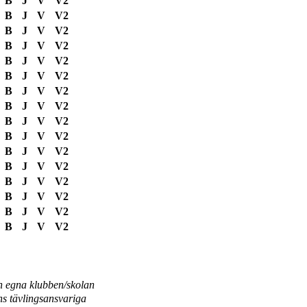
B
J
V
V2
B
J
V
V2
B
J
V
V2
B
J
V
V2
B
J
V
V2
B
J
V
V2
B
J
V
V2
B
J
V
V2
B
J
V
V2
B
J
V
V2
B
J
V
V2
B
J
V
V2
B
J
V
V2
B
J
V
V2
B
J
V
V2
B
J
V
V2
en egna klubben/skolan
s tävlingsansvariga