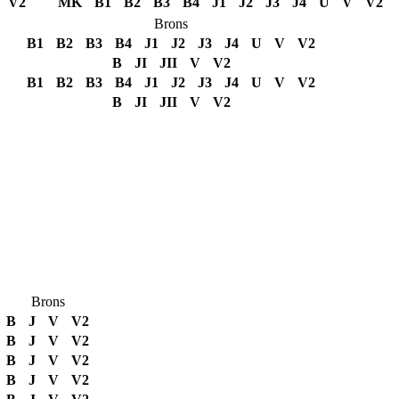
V2
MK
B1
B2
B3
B4
J1
J2
J3
J4
U
V
V2
Brons
B1
B2
B3
B4
J1
J2
J3
J4
U
V
V2
B
JI
JII
V
V2
B1
B2
B3
B4
J1
J2
J3
J4
U
V
V2
B
JI
JII
V
V2
Brons
B
J
V
V2
B
J
V
V2
B
J
V
V2
B
J
V
V2