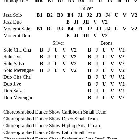
Hiphop Duo
MK
B1
B2
B3
B4
J1
J2
J3
J4
U
V
Silver
Jazz Solo
B1
B2
B3
B4
J1
J2
J3
J4
U
V
V2
Jazz Duo
B
JI
JII
V
V2
Modernt Solo
B1
B2
B3
B4
J1
J2
J3
J4
U
V
V2
Modernt Duo
B
JI
JII
V
V2
Silver
Brons
Solo Cha Cha
B
J
U
V
V2
B
J
U
V
V2
Solo Jive
B
J
U
V
V2
B
J
U
V
V2
Solo Salsa
B
J
U
V
V2
B
J
U
V
V2
Solo Merengue
B
J
U
V
V2
B
J
U
V
V2
Duo Cha Cha
B
J
U
V
V2
Duo Jive
B
J
U
V
V2
Duo Salsa
B
J
U
V
V2
Duo Merengue
B
J
U
V
V2
Choreographed Dance Show Caribbean Small Team
Choreographed Dance Show Disco Small Team
Choreographed Dance Show Hiphop Small Team
Choreographed Dance Show Latin Small Team