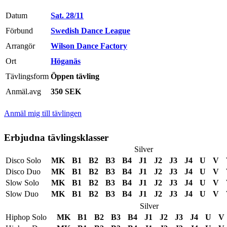
Datum
Sat. 28/11
Förbund
Swedish Dance League
Arrangör
Wilson Dance Factory
Ort
Höganäs
Tävlingsform
Öppen tävling
Anmäl.avg
350 SEK
Anmäl mig till tävlingen
Erbjudna tävlingsklasser
Silver
Disco Solo
MK
B1
B2
B3
B4
J1
J2
J3
J4
U
V
Disco Duo
MK
B1
B2
B3
B4
J1
J2
J3
J4
U
V
Slow Solo
MK
B1
B2
B3
B4
J1
J2
J3
J4
U
V
Slow Duo
MK
B1
B2
B3
B4
J1
J2
J3
J4
U
V
Silver
Hiphop Solo
MK
B1
B2
B3
B4
J1
J2
J3
J4
U
V