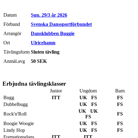
Datum
Sun. 29/3 år 2026
Förbund
Svenska Danssportförbundet
Arrangör
Dansklubben Buggie
Ort
Ulricehamn
Tävlingsform
Sluten tävling
Anmäl.avg
50 SEK
Erbjudna tävlingsklasser
Junior
Ungdom
Barn
Bugg
ITT
UK
FS
FS
Dubbelbugg
UK
FS
FS
UK
UK
Rock'n'Roll
FS
FS
Boogie Woogie
UK
FS
FS
Lindy Hop
UK
FS
FS
Formationsdans
ITT
ITT