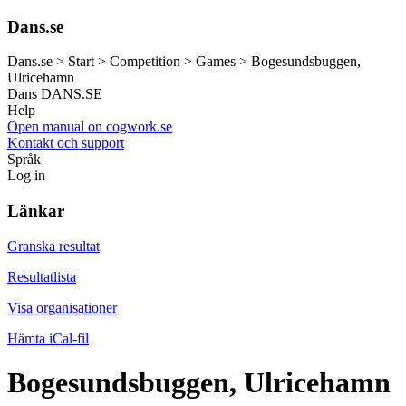
Dans.se
Dans.se > Start > Competition > Games > Bogesundsbuggen,
Ulricehamn
Dans
DANS.SE
Help
Open manual on cogwork.se
Kontakt och support
Språk
Log in
Länkar
Granska resultat
Resultatlista
Visa organisationer
Hämta iCal-fil
Bogesundsbuggen, Ulricehamn