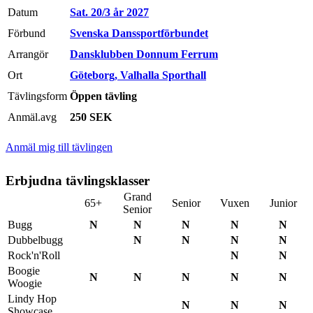
Datum
Sat. 20/3 år 2027
Förbund
Svenska Danssportförbundet
Arrangör
Dansklubben Donnum Ferrum
Ort
Göteborg, Valhalla Sporthall
Tävlingsform
Öppen tävling
Anmäl.avg
250 SEK
Anmäl mig till tävlingen
Erbjudna tävlingsklasser
Grand
65+
Senior
Vuxen
Junior
Senior
Bugg
N
N
N
N
N
Dubbelbugg
N
N
N
N
Rock'n'Roll
N
N
Boogie
N
N
N
N
N
Woogie
Lindy Hop
N
N
N
Showcase