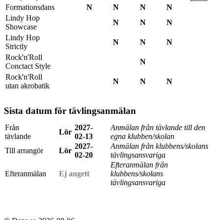
Formationsdans
N
N
N
N
Lindy Hop
N
N
N
Showcase
Lindy Hop
N
N
N
Strictly
Rock'n'Roll
N
Conctact Style
Rock'n'Roll
N
N
N
utan akrobatik
Sista datum för tävlingsanmälan
Från
2027-
Anmälan från tävlande till den
Lör
tävlande
02-13
egna klubben/skolan
2027-
Anmälan från klubbens/skolans
Till arrangör
Lör
02-20
tävlingsansvariga
Efteranmälan från
Efteranmälan
Ej angett
klubbens/skolans
tävlingsansvariga