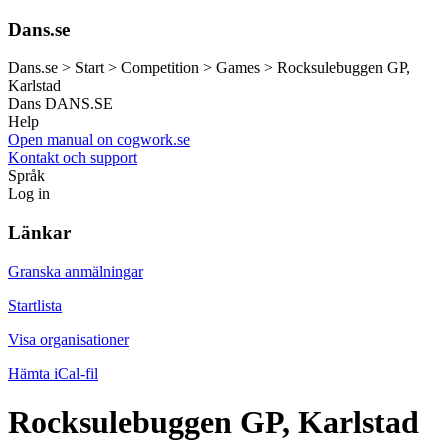
Dans.se
Dans.se > Start > Competition > Games > Rocksulebuggen GP,
Karlstad
Dans
DANS.SE
Help
Open manual on cogwork.se
Kontakt och support
Språk
Log in
Länkar
Granska anmälningar
Startlista
Visa organisationer
Hämta iCal-fil
Rocksulebuggen GP, Karlstad