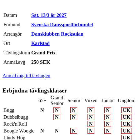
Datum
Sat. 13/3 år 2027
Förbund
Svenska Danssportförbundet
Arrangör
Dansklubben Rocksulan
Ort
Karlstad
Tävlingsform
Grand Prix
Anmäl.avg
250 SEK
Anmäl mig till tävlingen
Erbjudna tävlingsklasser
Grand
65+
Senior
Vuxen
Junior
Ungdom
Senior
Bugg
N
N
N
N
N
UK
Dubbelbugg
N
N
N
N
UK
Rock'n'Roll
N
N
UK
Boogie Woogie
N
N
N
N
N
UK
Lindy Hop
UK