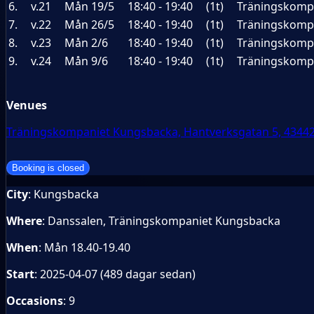
6.
v.21
Mån 19/5
18:40 - 19:40
(1t)
Träningskompa
7.
v.22
Mån 26/5
18:40 - 19:40
(1t)
Träningskompa
8.
v.23
Mån 2/6
18:40 - 19:40
(1t)
Träningskompa
9.
v.24
Mån 9/6
18:40 - 19:40
(1t)
Träningskompa
Venues
Träningskompaniet Kungsbacka, Hantverksgatan 5, 4344
City
: Kungsbacka
Where
: Danssalen, Träningskompaniet Kungsbacka
When
: Mån 18.40-19.40
Start
: 2025-04-07 (489 dagar sedan)
Occasions
: 9