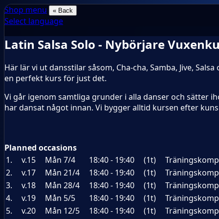
Shop menu
« Back
Select language
Latin Salsa Solo - Nybörjare Vuxenk
Här lär vi ut dansstilar såsom, Cha-cha, Samba, Jive, Sal
en perfekt kurs för just det.
Vi går igenom samtliga grunder i alla danser och sätter i
har dansat något innan. Vi bygger alltid kursen efter kuns
Planned occasions
1.
v.15
Mån 7/4
18:40 - 19:40
(1t)
Träningskompa
2.
v.17
Mån 21/4
18:40 - 19:40
(1t)
Träningskompa
3.
v.18
Mån 28/4
18:40 - 19:40
(1t)
Träningskompa
4.
v.19
Mån 5/5
18:40 - 19:40
(1t)
Träningskompa
5.
v.20
Mån 12/5
18:40 - 19:40
(1t)
Träningskompa