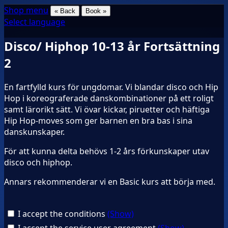
Shop menu
« Back
Book »
Select language
Disco/ Hiphop 10-13 år Fortsättning
2
En fartfylld kurs för ungdomar. Vi blandar disco och Hip
Hop i koreograferade danskombinationer på ett roligt
samt lärorikt sätt. Vi övar kickar, piruetter och häftiga
Hip Hop-moves som ger barnen en bra bas i sina
danskunskaper.
För att kunna delta behövs 1-2 års förkunskaper utav
disco och hiphop.
Annars rekommenderar vi en Basic kurs att börja med.
I accept the conditions
(Show)
I accept the service user agreement
(Show)