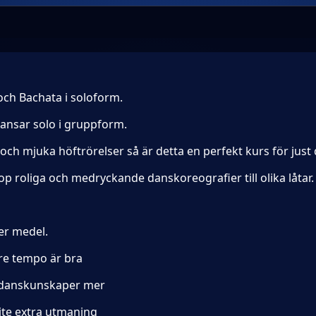
 och Bachata i soloform.
dansar solo i gruppform.
h mjuka höftrörelser så är detta en perfekt kurs för just 
op roliga och medryckande danskoreografier till olika låtar
ler medel.
are tempo är bra
na danskunskaper mer
ite extra utmaning