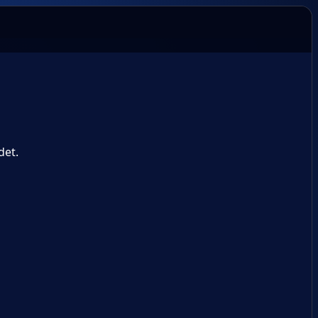
det.
.