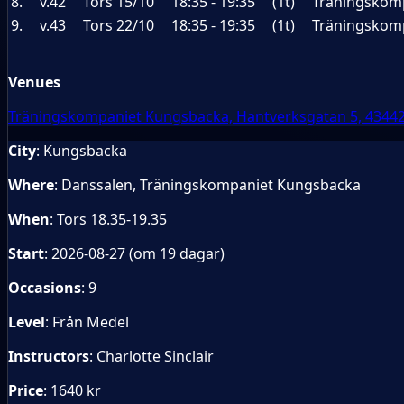
8.
v.42
Tors 15/10
18:35 - 19:35
(1t)
Träningskomp
9.
v.43
Tors 22/10
18:35 - 19:35
(1t)
Träningskomp
Venues
Träningskompaniet Kungsbacka, Hantverksgatan 5, 4344
City
: Kungsbacka
Where
: Danssalen, Träningskompaniet Kungsbacka
When
: Tors 18.35-19.35
Start
: 2026-08-27 (om 19 dagar)
Occasions
: 9
Level
: Från Medel
Instructors
: Charlotte Sinclair
Price
: 1640 kr