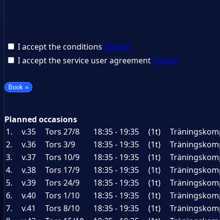
I accept the conditions
(Show)
I accept the service user agreement
(Show)
Planned occasions
1.
v.35
Tors 27/8
18:35 - 19:35
(1t)
Träningskomp
2.
v.36
Tors 3/9
18:35 - 19:35
(1t)
Träningskomp
3.
v.37
Tors 10/9
18:35 - 19:35
(1t)
Träningskomp
4.
v.38
Tors 17/9
18:35 - 19:35
(1t)
Träningskomp
5.
v.39
Tors 24/9
18:35 - 19:35
(1t)
Träningskomp
6.
v.40
Tors 1/10
18:35 - 19:35
(1t)
Träningskomp
7.
v.41
Tors 8/10
18:35 - 19:35
(1t)
Träningskomp