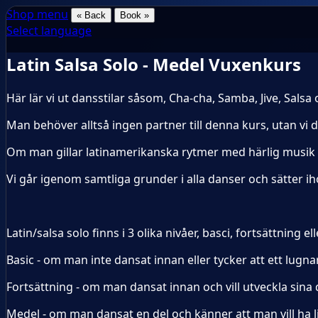
Shop menu
« Back
Book »
Select language
Latin Salsa Solo - Medel Vuxenkurs
Här lär vi ut dansstilar såsom, Cha-cha, Samba, Jive, Salsa
Man behöver alltså ingen partner till denna kurs, utan vi 
Om man gillar latinamerikanska rytmer med härlig musik oc
Vi går igenom samtliga grunder i alla danser och sätter ih
Latin/salsa solo finns i 3 olika nivåer, basci, fortsättning el
Basic - om man inte dansat innan eller tycker att ett lugn
Fortsättning - om man dansat innan och vill utveckla si
Medel - om man dansat en del och känner att man vill ha l