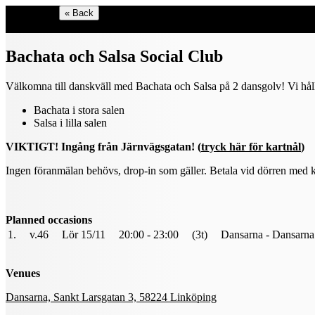
Shop menu
« Back
Select language
Bachata och Salsa Social Club
Välkomna till danskväll med Bachata och Salsa på 2 dansgolv! Vi hålle
Bachata i stora salen
Salsa i lilla salen
VIKTIGT! Ingång från Järnvägsgatan! (
tryck här för kartnål
)
Ingen föranmälan behövs, drop-in som gäller. Betala vid dörren med k
Planned occasions
1.
v.46
Lör 15/11
20:00 - 23:00
(3t)
Dansarna - Dansarna
Venues
Dansarna, Sankt Larsgatan 3, 58224 Linköping