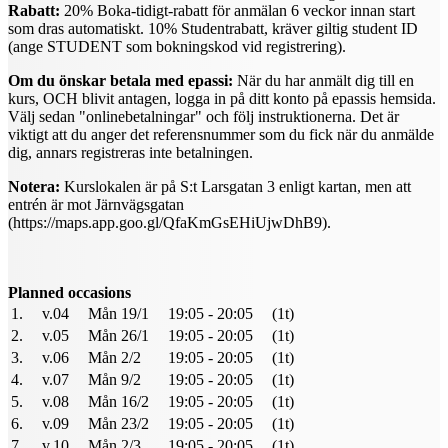
Rabatt:
20% Boka-tidigt-rabatt för anmälan 6 veckor innan start
som dras automatiskt. 10% Studentrabatt, kräver giltig student ID
(ange STUDENT som bokningskod vid registrering).
Om du önskar betala med epassi:
När du har anmält dig till en
kurs, OCH blivit antagen, logga in på ditt konto på epassis hemsida.
Välj sedan "onlinebetalningar" och följ instruktionerna. Det är
viktigt att du anger det referensnummer som du fick när du anmälde
dig, annars registreras inte betalningen.
Notera:
Kurslokalen är på S:t Larsgatan 3 enligt kartan, men att
entrén är mot Järnvägsgatan
(https://maps.app.goo.gl/QfaKmGsEHiUjwDhB9).
Planned occasions
1.
v.04
Mån 19/1
19:05 - 20:05
(1t)
2.
v.05
Mån 26/1
19:05 - 20:05
(1t)
3.
v.06
Mån 2/2
19:05 - 20:05
(1t)
4.
v.07
Mån 9/2
19:05 - 20:05
(1t)
5.
v.08
Mån 16/2
19:05 - 20:05
(1t)
6.
v.09
Mån 23/2
19:05 - 20:05
(1t)
7.
v.10
Mån 2/3
19:05 - 20:05
(1t)