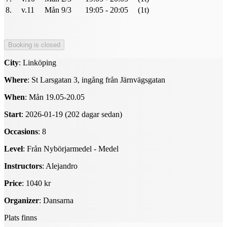
8.
v.11
Mån 9/3
19:05 - 20:05
(1t)
City
: Linköping
Where
: St Larsgatan 3, ingång från Järnvägsgatan
When
: Mån 19.05-20.05
Start
: 2026-01-19 (202 dagar sedan)
Occasions
: 8
Level
: Från Nybörjarmedel - Medel
Instructors
: Alejandro
Price
: 1040 kr
Organizer
: Dansarna
Plats finns