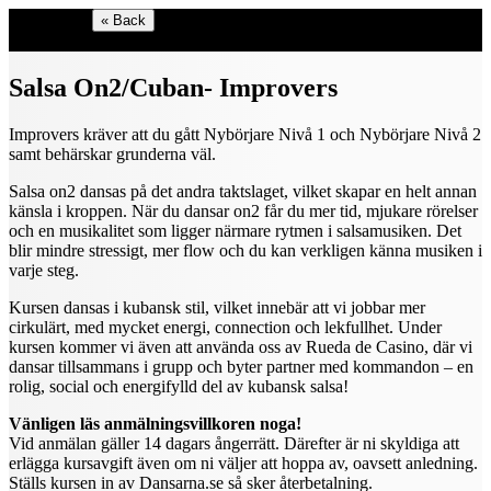
Shop menu
« Back
Select language
Salsa On2/Cuban- Improvers
Improvers kräver att du gått Nybörjare Nivå 1 och Nybörjare Nivå 2
samt behärskar grunderna väl.
Salsa on2 dansas på det andra taktslaget, vilket skapar en helt annan
känsla i kroppen. När du dansar on2 får du mer tid, mjukare rörelser
och en musikalitet som ligger närmare rytmen i salsamusiken. Det
blir mindre stressigt, mer flow och du kan verkligen känna musiken i
varje steg.
Kursen dansas i kubansk stil, vilket innebär att vi jobbar mer
cirkulärt, med mycket energi, connection och lekfullhet. Under
kursen kommer vi även att använda oss av Rueda de Casino, där vi
dansar tillsammans i grupp och byter partner med kommandon – en
rolig, social och energifylld del av kubansk salsa!
Vänligen läs anmälningsvillkoren noga!
Vid anmälan gäller 14 dagars ångerrätt. Därefter är ni skyldiga att
erlägga kursavgift även om ni väljer att hoppa av, oavsett anledning.
Ställs kursen in av Dansarna.se så sker återbetalning.