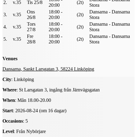
2.
v.35
Tis 25/8
(2t)
20:00
Stora
Ons
18:00 -
Dansarna - Dansarna
3.
v.35
(2t)
26/8
20:00
Stora
Tors
18:00 -
Dansarna - Dansarna
4.
v.35
(2t)
27/8
20:00
Stora
Fre
18:00 -
Dansarna - Dansarna
5.
v.35
(2t)
28/8
20:00
Stora
Venues
Dansarna, Sankt Larsgatan 3, 58224 Linköping
City
: Linköping
Where
: St Larsgatan 3, ingång från Järnvägsgatan
When
: Mån 18.00-20.00
Start
: 2026-08-24 (om 16 dagar)
Occasions
: 5
Level
: Från Nybörjare