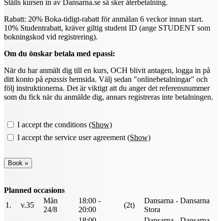
Ställs kursen in av Dansarna.se så sker återbetalning.
Rabatt: 20% Boka-tidigt-rabatt för anmälan 6 veckor innan start.
10% Studentrabatt, kräver giltig student ID (ange STUDENT som
bokningskod vid registrering).
Om du önskar betala med epassi:
När du har anmält dig till en kurs, OCH blivit antagen, logga in på
ditt konto på
epassis
hemsida. Välj sedan "onlinebetalningar" och
följ instruktionerna. Det är viktigt att du anger det referensnummer
som du fick när du anmälde dig, annars registreras inte betalningen.
I accept the conditions
(Show)
I accept the service user agreement
(Show)
Planned occasions
Mån
18:00 -
Dansarna - Dansarna
1.
v.35
(2t)
24/8
20:00
Stora
18:00 -
Dansarna - Dansarna