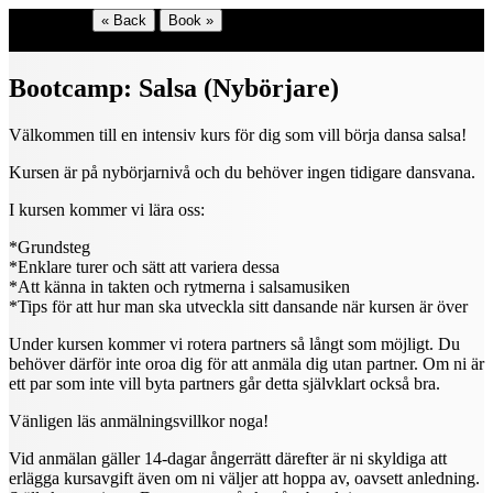
Shop menu
« Back
Book »
Select language
Bootcamp: Salsa (Nybörjare)
Välkommen till en intensiv kurs för dig som vill börja dansa salsa!
Kursen är på nybörjarnivå och du behöver ingen tidigare dansvana.
I kursen kommer vi lära oss:
*Grundsteg
*Enklare turer och sätt att variera dessa
*Att känna in takten och rytmerna i salsamusiken
*Tips för att hur man ska utveckla sitt dansande när kursen är över
Under kursen kommer vi rotera partners så långt som möjligt. Du
behöver därför inte oroa dig för att anmäla dig utan partner. Om ni är
ett par som inte vill byta partners går detta självklart också bra.
Vänligen läs anmälningsvillkor noga!
Vid anmälan gäller 14-dagar ångerrätt därefter är ni skyldiga att
erlägga kursavgift även om ni väljer att hoppa av, oavsett anledning.