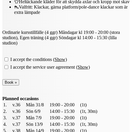
👕Heltäckande kläder för att skydda axlar och kropp mot skav
👠Valfritt: Klackar, gärna platform/pole-dance klackar som är
extra lämpade
Ordinarie kursstillfälle (4 ggr) Måndagar kl 19:00 - 20:00 (stora
studion), Egen träning (4 ggr) Söndagar kl 14:00 - 15:30 (lilla
studion)
I accept the conditions
(Show)
I accept the service user agreement
(Show)
Planned occasions
1.
v.36
Mån 31/8
19:00 - 20:00
(1t)
2.
v.36
Sön 6/9
14:00 - 15:30
(1t, 30m)
3.
v.37
Mån 7/9
19:00 - 20:00
(1t)
4.
v.37
Sön 13/9
14:00 - 15:30
(1t, 30m)
5.
v.38
Mån 14/9
19:00 - 20:00
(1t)