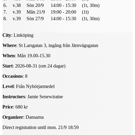
6.
v.38
Sön 20/9
14:00 - 15:30
(1t, 30m)
7.
v.39
Mån 21/9
19:00 - 20:00
(1t)
8.
v.39
Sön 27/9
14:00 - 15:30
(1t, 30m)
City
: Linköping
Where
: St Larsgatan 3, ingång från Järnvägsgatan
When
: Mån 19.00-15.30
Start
: 2026-08-31 (om 24 dagar)
Occasions
: 8
Level
: Från Nybörjarmedel
Instructors
: Jamie Senewiratne
Price
: 680 kr
Organizer
: Dansarna
Direct registration until mon. 21/9 18:59