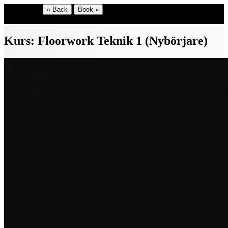
Shop menu
« Back
Book »
Select language
Kurs: Floorwork Teknik 1 (Nybörjare)