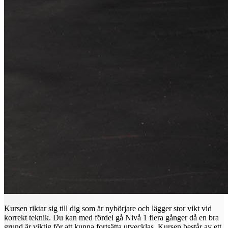
Kursen riktar sig till dig som är nybörjare och lägger stor vikt vid
korrekt teknik. Du kan med fördel gå Nivå 1 flera gånger då en bra
grund är viktig för att kunna fortsätta utvecklas. Kursen består av ett