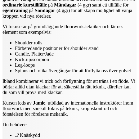
ordinarie kurstillfälle
på
Måndagar
(4 ggr)
samt ett tillfälle för
egenträning
på
Söndagar
(4 ggr)
för att skapa möjlighet att vänja
kroppen vid nya rörelser.
Vi fokuserar på grundläggande floorwork-tekniker och lär oss
element som exempelvis:
Shoulder rolls
Förberedande positioner för shoulder stand
Candle, Platter/Jade
Kick-up/scorpion
Leg-loops
Spinns och olika övergångar för att förflytta oss över golvet
Ibland kombinerar vi trick och förflyttning för att träna i ett flöde. Vi
börjar alltid utan klackar för att säkerställa rätt teknik, därefter kan
du som vill prova med klackar.
Kursen leds av
Jamie
, utbildad av internationella instruktörer inom
floorwork med särskilt fokus på teknik, kroppskontroll och
förståelsen för rörelsens mekanik.
Du behöver:
🦵Knäskydd