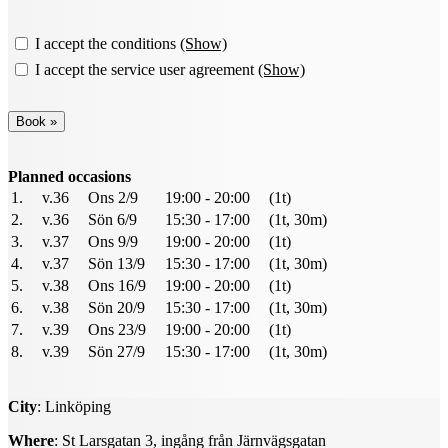
I accept the conditions
(Show)
I accept the service user agreement
(Show)
Planned occasions
1.
v.36
Ons 2/9
19:00 - 20:00
(1t)
2.
v.36
Sön 6/9
15:30 - 17:00
(1t, 30m)
3.
v.37
Ons 9/9
19:00 - 20:00
(1t)
4.
v.37
Sön 13/9
15:30 - 17:00
(1t, 30m)
5.
v.38
Ons 16/9
19:00 - 20:00
(1t)
6.
v.38
Sön 20/9
15:30 - 17:00
(1t, 30m)
7.
v.39
Ons 23/9
19:00 - 20:00
(1t)
8.
v.39
Sön 27/9
15:30 - 17:00
(1t, 30m)
City
: Linköping
Where
: St Larsgatan 3, ingång från Järnvägsgatan