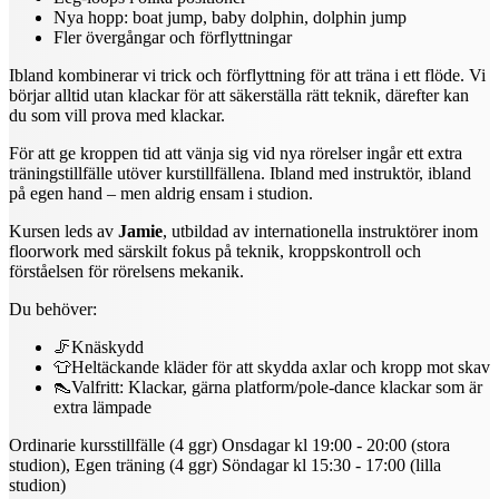
Nya hopp: boat jump, baby dolphin, dolphin jump
Fler övergångar och förflyttningar
Ibland kombinerar vi trick och förflyttning för att träna i ett flöde. Vi
börjar alltid utan klackar för att säkerställa rätt teknik, därefter kan
du som vill prova med klackar.
För att ge kroppen tid att vänja sig vid nya rörelser ingår ett extra
träningstillfälle utöver kurstillfällena. Ibland med instruktör, ibland
på egen hand – men aldrig ensam i studion.
Kursen leds av
Jamie
, utbildad av internationella instruktörer inom
floorwork med särskilt fokus på teknik, kroppskontroll och
förståelsen för rörelsens mekanik.
Du behöver:
🦵Knäskydd
👕Heltäckande kläder för att skydda axlar och kropp mot skav
👠Valfritt: Klackar, gärna platform/pole-dance klackar som är
extra lämpade
Ordinarie kursstillfälle (4 ggr) Onsdagar kl 19:00 - 20:00 (stora
studion), Egen träning (4 ggr) Söndagar kl 15:30 - 17:00 (lilla
studion)