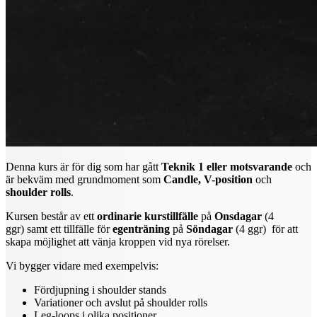
Denna kurs är för dig som har gått
Teknik 1 eller motsvarande
och
är bekväm med grundmoment som
Candle, V-position
och
shoulder rolls
.
Kursen består av ett
ordinarie kurstillfälle
på
Onsdagar
(4
ggr) samt ett tillfälle för
egenträning
på
Söndagar
(4 ggr)
för att
skapa möjlighet att vänja kroppen vid nya rörelser.
Vi bygger vidare med exempelvis:
Fördjupning i shoulder stands
Variationer och avslut på shoulder rolls
Leg-loops i olika positioner