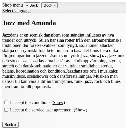
Shop menu
« Back
Book »
Select language
Jazz med Amanda
Jazzdans är en scenisk dansform som ständigt influeras av nya
trender och uttryck. Stilen har sina rötter från den afroamerikanska
traditionen där rörelsekvalitéer som tyngd, isolationer, attacker,
skärpa och rytmiskt fotarbete finns som bas. Det finns flera olika
förgreningar inom jazzen såsom som lyrisk jazz, showjazz, jazzfunk
och streetjazz. Jazzklasserna består av teknikuppvärmning, styrka,
stretch och danskombinationer där vi tränar smidighet, styrka,
balans, koordination och kondition.Jazzdans ses ofta i musikaler,
musikvideos, scenshower och dansföreställningar. Musiken man
dansar till kan vara alltifrån trumrytmer, funk, jazz, rock och blues
men framför allt popmusik.
I accept the conditions
(Show)
I accept the service user agreement
(Show)