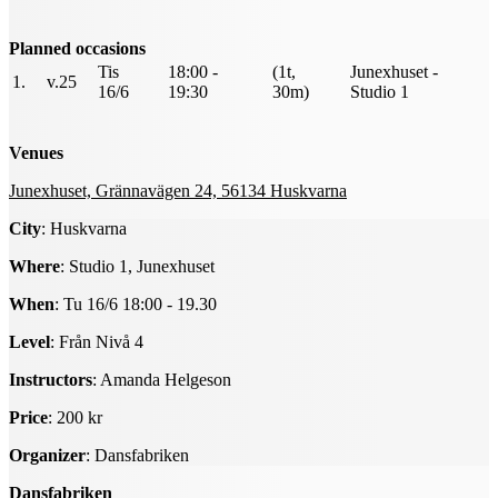
Planned occasions
Tis
18:00 -
(1t,
Junexhuset -
1.
v.25
16/6
19:30
30m)
Studio 1
Venues
Junexhuset, Grännavägen 24, 56134 Huskvarna
City
: Huskvarna
Where
: Studio 1, Junexhuset
When
: Tu 16/6 18:00 - 19.30
Level
: Från Nivå 4
Instructors
: Amanda Helgeson
Price
: 200 kr
Organizer
: Dansfabriken
Dansfabriken