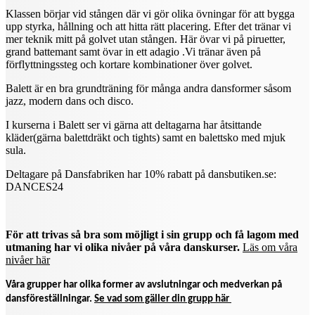
Klassen börjar vid stången där vi gör olika övningar för att bygga
upp styrka, hållning och att hitta rätt placering. Efter det tränar vi
mer teknik mitt på golvet utan stången. Här övar vi på piruetter,
grand battemant samt övar in ett adagio .Vi tränar även på
förflyttningssteg och kortare kombinationer över golvet.
Balett är en bra grundträning för många andra dansformer såsom
jazz, modern dans och disco.
I kurserna i Balett ser vi gärna att deltagarna har åtsittande
kläder(gärna balettdräkt och tights) samt en balettsko med mjuk
sula.
Deltagare på Dansfabriken har 10% rabatt på dansbutiken.se:
DANCES24
För att trivas så bra som möjligt i sin grupp och få lagom med
utmaning har vi olika nivåer på våra danskurser.
Läs om våra
nivåer här
Våra grupper har olika former av avslutningar och medverkan på
dansföreställningar.
Se vad som gäller din grupp här