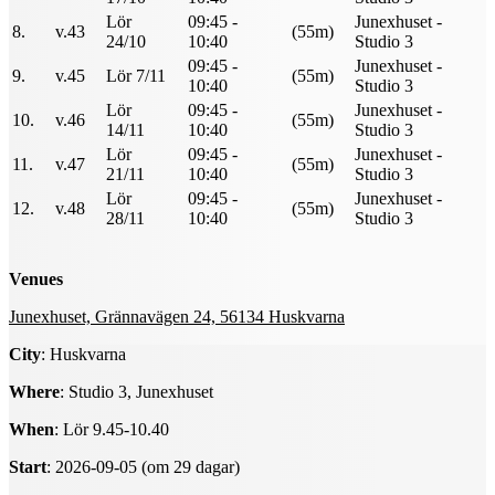
Lör
09:45 -
Junexhuset -
8.
v.43
(55m)
24/10
10:40
Studio 3
09:45 -
Junexhuset -
9.
v.45
Lör 7/11
(55m)
10:40
Studio 3
Lör
09:45 -
Junexhuset -
10.
v.46
(55m)
14/11
10:40
Studio 3
Lör
09:45 -
Junexhuset -
11.
v.47
(55m)
21/11
10:40
Studio 3
Lör
09:45 -
Junexhuset -
12.
v.48
(55m)
28/11
10:40
Studio 3
Venues
Junexhuset, Grännavägen 24, 56134 Huskvarna
City
: Huskvarna
Where
: Studio 3, Junexhuset
When
: Lör 9.45-10.40
Start
: 2026-09-05 (om 29 dagar)