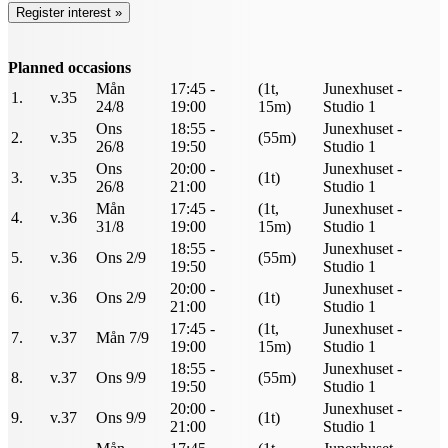
Planned occasions
Mån
17:45 -
(1t,
Junexhuset -
1.
v.35
24/8
19:00
15m)
Studio 1
Ons
18:55 -
Junexhuset -
2.
v.35
(55m)
26/8
19:50
Studio 1
Ons
20:00 -
Junexhuset -
3.
v.35
(1t)
26/8
21:00
Studio 1
Mån
17:45 -
(1t,
Junexhuset -
4.
v.36
31/8
19:00
15m)
Studio 1
18:55 -
Junexhuset -
5.
v.36
Ons 2/9
(55m)
19:50
Studio 1
20:00 -
Junexhuset -
6.
v.36
Ons 2/9
(1t)
21:00
Studio 1
17:45 -
(1t,
Junexhuset -
7.
v.37
Mån 7/9
19:00
15m)
Studio 1
18:55 -
Junexhuset -
8.
v.37
Ons 9/9
(55m)
19:50
Studio 1
20:00 -
Junexhuset -
9.
v.37
Ons 9/9
(1t)
21:00
Studio 1