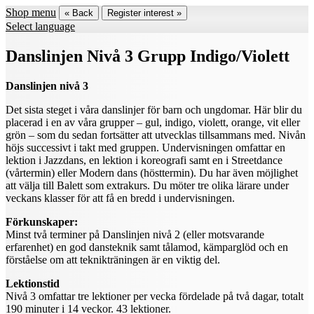
Shop menu
« Back
Register interest »
Select language
Danslinjen Nivå 3 Grupp Indigo/Violett
Danslinjen nivå 3
Det sista steget i våra danslinjer för barn och ungdomar. Här blir du
placerad i en av våra grupper – gul, indigo, violett, orange, vit eller
grön – som du sedan fortsätter att utvecklas tillsammans med. Nivån
höjs successivt i takt med gruppen. Undervisningen omfattar en
lektion i Jazzdans, en lektion i koreografi samt en i Streetdance
(vårtermin) eller Modern dans (hösttermin). Du har även möjlighet
att välja till Balett som extrakurs. Du möter tre olika lärare under
veckans klasser för att få en bredd i undervisningen.
Förkunskaper:
Minst två terminer på Danslinjen nivå 2 (eller motsvarande
erfarenhet) en god dansteknik samt tålamod, kämparglöd och en
förståelse om att teknikträningen är en viktig del.
Lektionstid
Nivå 3 omfattar tre lektioner per vecka fördelade på två dagar, totalt
190 minuter i 14 veckor. 43 lektioner.