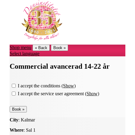
Shop menu
« Back
Book »
Select language
Commercial avancerad 14-22 år
I accept the conditions
(Show)
I accept the service user agreement
(Show)
City
: Kalmar
Where
: Sal 1