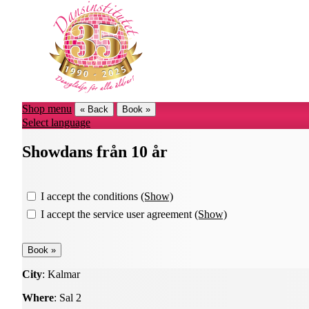
Shop menu
« Back
Book »
Select language
Showdans från 10 år
I accept the conditions
(Show)
I accept the service user agreement
(Show)
City
: Kalmar
Where
: Sal 2