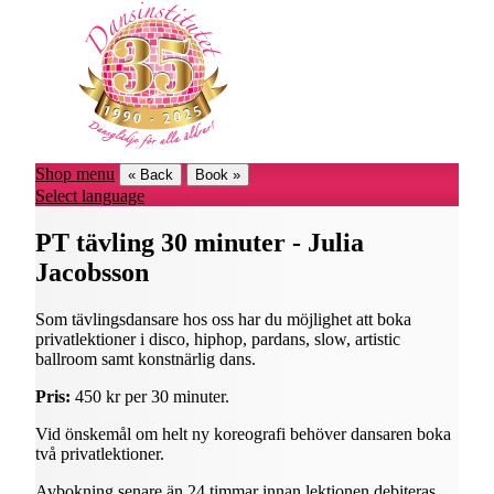
Shop menu
« Back
Book »
Select language
PT tävling 30 minuter - Julia
Jacobsson
Som tävlingsdansare hos oss har du möjlighet att boka
privatlektioner i disco, hiphop, pardans, slow, artistic
ballroom samt konstnärlig dans.
Pris:
450 kr per 30 minuter.
Vid önskemål om helt ny koreografi behöver dansaren boka
två privatlektioner.
Avbokning senare än 24 timmar innan lektionen debiteras