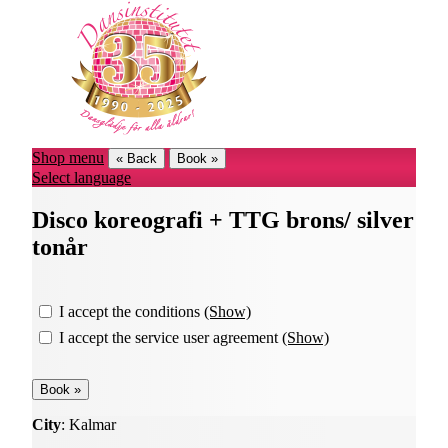
Shop menu
« Back
Book »
Select language
Disco koreografi + TTG brons/ silver
tonår
I accept the conditions
(Show)
I accept the service user agreement
(Show)
City
: Kalmar