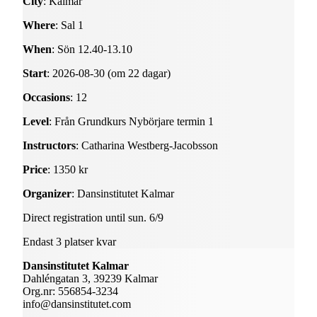
City
: Kalmar
Where
: Sal 1
When
: Sön 12.40-13.10
Start
: 2026-08-30 (om 22 dagar)
Occasions
: 12
Level
: Från Grundkurs Nybörjare termin 1
Instructors
: Catharina Westberg-Jacobsson
Price
: 1350 kr
Organizer
: Dansinstitutet Kalmar
Direct registration until sun. 6/9
Endast 3 platser kvar
Dansinstitutet Kalmar
Dahléngatan 3, 39239 Kalmar
Org.nr: 556854-3234
info@dansinstitutet.com