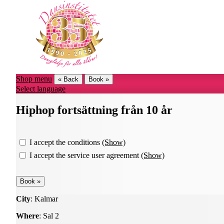
Shop menu
« Back
Book »
Select language
Hiphop fortsättning från 10 år
I accept the conditions
(Show)
I accept the service user agreement
(Show)
City
: Kalmar
Where
: Sal 2