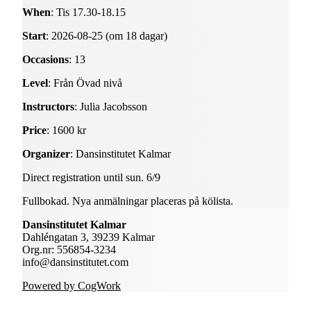
When
: Tis 17.30-18.15
Start
: 2026-08-25 (om 18 dagar)
Occasions
: 13
Level
: Från Övad nivå
Instructors
: Julia Jacobsson
Price
: 1600 kr
Organizer
: Dansinstitutet Kalmar
Direct registration until sun. 6/9
Fullbokad. Nya anmälningar placeras på kölista.
Dansinstitutet Kalmar
Dahléngatan 3, 39239 Kalmar
Org.nr: 556854-3234
info@dansinstitutet.com
Powered by CogWork