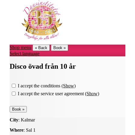
Shop menu
« Back
Book »
Select language
Disco övad från 10 år
I accept the conditions
(Show)
I accept the service user agreement
(Show)
City
: Kalmar
Where
: Sal 1