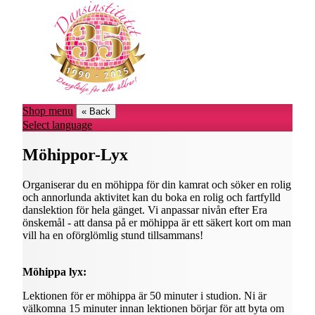
Shop menu
« Back
Select language
Möhippor-Lyx
Organiserar du en möhippa för din kamrat och söker en rolig
och annorlunda aktivitet kan du boka en rolig och fartfylld
danslektion för hela gänget. Vi anpassar nivån efter Era
önskemål - att dansa på er möhippa är ett säkert kort om man
vill ha en oförglömlig stund tillsammans!
Möhippa lyx:
Lektionen för er möhippa är 50 minuter i studion. Ni är
välkomna 15 minuter innan lektionen börjar för att byta om