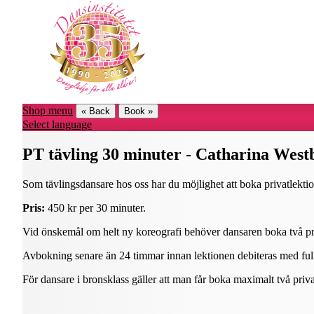
Shop menu
« Back
Book »
Select language
PT tävling 30 minuter - Catharina West
Som tävlingsdansare hos oss har du möjlighet att boka privatlektion
Pris:
450 kr per 30 minuter.
Vid önskemål om helt ny koreografi behöver dansaren boka två pri
Avbokning senare än 24 timmar innan lektionen debiteras med full
För dansare i bronsklass gäller att man får boka maximalt två priva