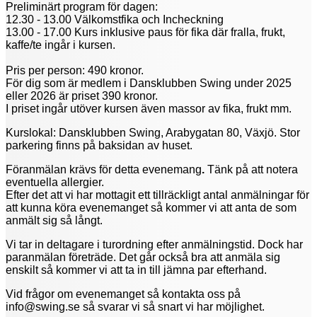
Preliminärt program för dagen:
12.30 - 13.00 Välkomstfika och Incheckning
13.00 - 17.00 Kurs inklusive paus för fika där fralla, frukt,
kaffe/te ingår i kursen.
Pris per person: 490 kronor.
För dig som är medlem i Dansklubben Swing under 2025
eller 2026 är priset 390 kronor.
I priset ingår utöver kursen även massor av fika, frukt mm.
Kurslokal: Dansklubben Swing, Arabygatan 80, Växjö. Stor
parkering finns på baksidan av huset.
Föranmälan krävs för detta evenemang
.
Tänk på att notera
eventuella allergier.
Efter det att vi har mottagit ett tillräckligt antal anmälningar för
att kunna köra evenemanget så kommer vi att anta de som
anmält sig så långt.
Vi tar in deltagare i turordning efter anmälningstid. Dock har
paranmälan företräde. Det går också bra att anmäla sig
enskilt så kommer vi att ta in till jämna par efterhand.
Vid frågor om evenemanget så kontakta oss på
info@swing.se
så svarar vi så snart vi har möjlighet.