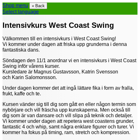
Shop menu
« Back
Select language
Intensivkurs West Coast Swing
Välkommen till en intensivkurs i West Coast Swing!
Vi kommer under dagen att friska upp grunderna i denna
fantastiska dans.
Söndagen den 11/1 anordnar vi en intensivkurs i West Coast
Swing inför vårens kurser.
Kursledare är Magnus Gustavsson, Katrin Svensson
och Karin Salomonsson.
Under dagen kommer det att ingå lättare fika i form av fralla,
frukt, kaffe och te.
Kursen vänder sig till dig som gått en eller någon termin som
nybörjare och vill fräscha upp kunskaperna. Men också till
dig som är van dansare och vill slipa på teknik och detaljer.
Vi kommer under dagen att repetera west coastens grunder,
fantastic 4 och whip, samt några enklare figurer och turer. Vi
kommer ha fokus på timing, ram, stretch och kompression.