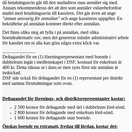
då betalningsavin går till den mailadress man anmäler sig med.
Annars rekommenderas det att den som anmäler vidarebefordrar
mailet med betalningsavin till kassören. Det går även att ange
"annan ansvarig för anmälan"
och ange kassörens uppgifter. En
bekräftelse på anmälan kommer direkt efter anmälan.
Det finns olika steg att fylla i på anmälan, med olika
boendealternativ osv, men det genererar mindre administrativt arbete
för kansliet om ni alla kan göra några extra klick var.
............................
Deltagandet för en (1) föreningsrepresentant med boende i
dubbelrum ingår i medlemskapet i DSF, kostnad för enkelrum är
400 kr. Detta räknas ut i dans.se men syns först när anmälan är
inskickad.
DSF står också för deltagandet för en (1) representant per distrikt
med samma förutsättningar som ovan.
Deltagandet för förenings- och distriktsrepresentanter kostar:
2 500 kronor för deltagande med del i dubbelrum lörd-sönd.
2 800 kronor för deltagande med enkelrum lörd-sönd.
1 600 kronor för deltagande utan boende.
Önskas boende en extranatt, fredag till lördag, kostar det: