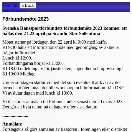
« Back
Shop menu
Select language
Förbundsmöte 2023
Svenska Danssportförbundets förbundsmöte 2023 kommer att
hållas den 21-23 april på Scandic Star Sollentuna
Mötet startar på lördagen den 22 april kl 9:00 med kaffe.
Kl 9:30 hålls ett informationsmöte med genomgång av aktuella
frågor inför mötet.
Lunch kl 12:00.
Förhandlingarna börjar kl 13:00.
Kl 18:00 utdelning av förtjänsttecken, stipendier och uppvisning!
Kl 19:00 Middag
Under söndagen startar vi med det som eventuellt är kvar av det
formella mötet innan det blir workshop och information från DSF.
Vi avslutar dagen med lunch kl 13:00.
Vi önskar er anmälan till förbundsmötet senast den 20 mars 2023
Det går att byta namn på deltagare efter sista datum.
......................
Anmälan:
Förslagsvis så görs anmälan av kassören i föreningen eller distriktet