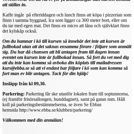
att ställas in.
Kaffe ingår på efteriddagen och lunch finns att köpa i pizzerian som
finns i samma byggnad, Ica som ligger ca 300 meter bort, eller om
du tar med egen mat. Det finns en micro att låna och självklart finns
det kylskåp också.
Om du hamnar i kö till kursen så innebär det inte att kursen är
fullbokad utan att det saknas ensamma förare / följare som anmält
sig. Du har då chansen att bli antagen fram till dagen innan
eventet om kursen inte är fullbokad innan. Så fort du vet med dig
att du inte kan komma så avboka din köplats till mailadressen
kurs@ebba.se så att vi endast har följare i kö som kan komma så
fort man ev blir antagen. Tack för din hjälp!
Insläpp från kl 09,30.
Parkering:
Parkering får ske utanför lokalen fram till soptunnorna,
(ej framför frisörsallongen, hunddagiset), samt på gatan mm. Håll
koll på parkeringsbestämmelserna, se även Se Ebbas
hemsida http://www.ebba.se/klubben/parkering/
Välkommen med din anmälan!