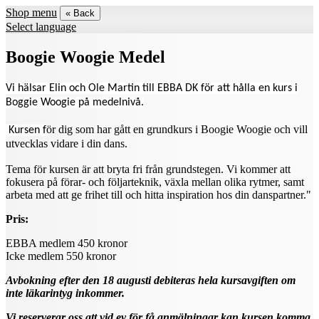
Shop menu
« Back
Select language
Boogie Woogie Medel
Vi hälsar Elin och Ole Martin till EBBA DK för att hålla en kurs i
Boggie Woogie på medelnivå.
ör dig som har gått en grundkurs i Boogie Woogie och vill
Kursen f
utvecklas vidare i din dans.
Tema för kursen är att bryta fri från grundstegen. Vi kommer att
fokusera på förar- och följarteknik, växla mellan olika rytmer, samt
arbeta med att ge frihet till och hitta inspiration hos din danspartner."
Pris:
EBBA medlem 450 kronor
Icke medlem 550 kronor
Avbokning efter den 18 augusti debiteras hela kursavgiften om
inte läkarintyg inkommer.
Vi reserverar oss att vid ev för få anmälningar kan kursen komma