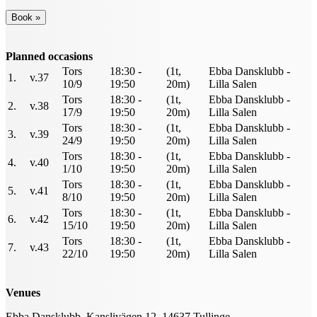
Planned occasions
Tors
18:30 -
(1t,
Ebba Dansklubb -
1.
v.37
10/9
19:50
20m)
Lilla Salen
Tors
18:30 -
(1t,
Ebba Dansklubb -
2.
v.38
17/9
19:50
20m)
Lilla Salen
Tors
18:30 -
(1t,
Ebba Dansklubb -
3.
v.39
24/9
19:50
20m)
Lilla Salen
Tors
18:30 -
(1t,
Ebba Dansklubb -
4.
v.40
1/10
19:50
20m)
Lilla Salen
Tors
18:30 -
(1t,
Ebba Dansklubb -
5.
v.41
8/10
19:50
20m)
Lilla Salen
Tors
18:30 -
(1t,
Ebba Dansklubb -
6.
v.42
15/10
19:50
20m)
Lilla Salen
Tors
18:30 -
(1t,
Ebba Dansklubb -
7.
v.43
22/10
19:50
20m)
Lilla Salen
Venues
Ebba Dansklubb, Kanslivägen 12, 14637 Tullinge