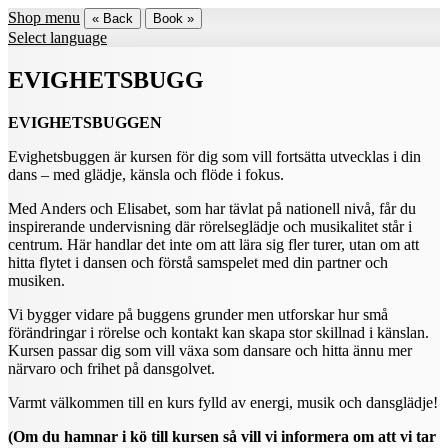
Shop menu
« Back
Book »
Select language
EVIGHETSBUGG
EVIGHETSBUGGEN
Evighetsbuggen är kursen för dig som vill fortsätta utvecklas i din
dans – med glädje, känsla och flöde i fokus.
Med Anders och Elisabet, som har tävlat på nationell nivå, får du
inspirerande undervisning där rörelseglädje och musikalitet står i
centrum. Här handlar det inte om att lära sig fler turer, utan om att
hitta flytet i dansen och förstå samspelet med din partner och
musiken.
Vi bygger vidare på buggens grunder men utforskar hur små
förändringar i rörelse och kontakt kan skapa stor skillnad i känslan.
Kursen passar dig som vill växa som dansare och hitta ännu mer
närvaro och frihet på dansgolvet.
Varmt välkommen till en kurs fylld av energi, musik och dansglädje!
(Om du hamnar i kö till kursen så vill vi informera om att vi tar