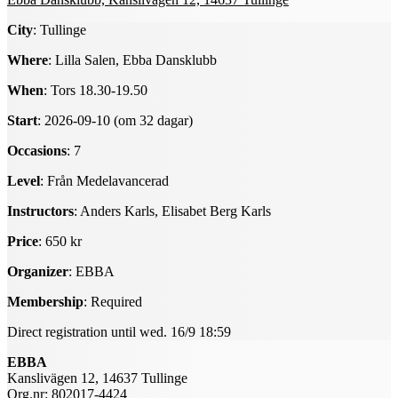
City
: Tullinge
Where
: Lilla Salen, Ebba Dansklubb
When
: Tors 18.30-19.50
Start
: 2026-09-10 (om 32 dagar)
Occasions
: 7
Level
: Från Medelavancerad
Instructors
: Anders Karls, Elisabet Berg Karls
Price
: 650 kr
Organizer
: EBBA
Membership
: Required
Direct registration until wed. 16/9 18:59
EBBA
Kanslivägen 12, 14637 Tullinge
Org.nr: 802017-4424