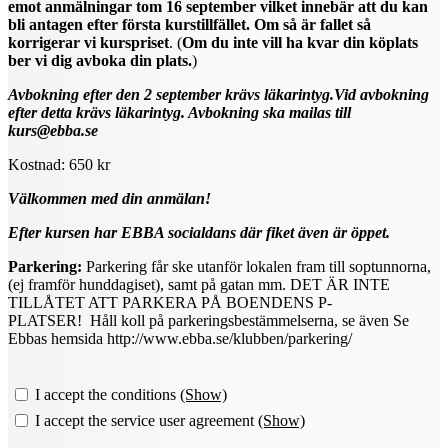
emot anmälningar tom 16 september vilket innebär att du kan
bli antagen efter första kurstillfället. Om så är fallet så
korrigerar vi kurspriset
. (
Om du inte vill ha kvar din köplats
ber vi dig avboka din plats.
)
Avbokning efter den 2 september krävs läkarintyg.Vid avbokning
efter detta krävs läkarintyg. Avbokning ska mailas till
kurs@ebba.se
Kostnad: 650 kr
Välkommen med din anmälan!
Efter kursen har EBBA socialdans där fiket även är öppet.
Parkering:
Parkering får ske utanför lokalen fram till soptunnorna,
(ej framför hunddagiset), samt på gatan mm. DET ÄR INTE
TILLÅTET ATT PARKERA PÅ BOENDENS P-
PLATSER! Håll koll på parkeringsbestämmelserna, se även Se
Ebbas hemsida http://www.ebba.se/klubben/parkering/
I accept the conditions
(Show)
I accept the service user agreement
(Show)