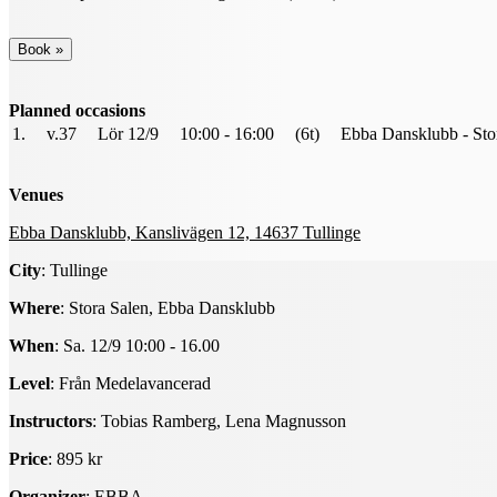
Planned occasions
1.
v.37
Lör 12/9
10:00 - 16:00
(6t)
Ebba Dansklubb - Sto
Venues
Ebba Dansklubb, Kanslivägen 12, 14637 Tullinge
City
: Tullinge
Where
: Stora Salen, Ebba Dansklubb
When
: Sa. 12/9 10:00 - 16.00
Level
: Från Medelavancerad
Instructors
: Tobias Ramberg, Lena Magnusson
Price
: 895 kr
Organizer
: EBBA