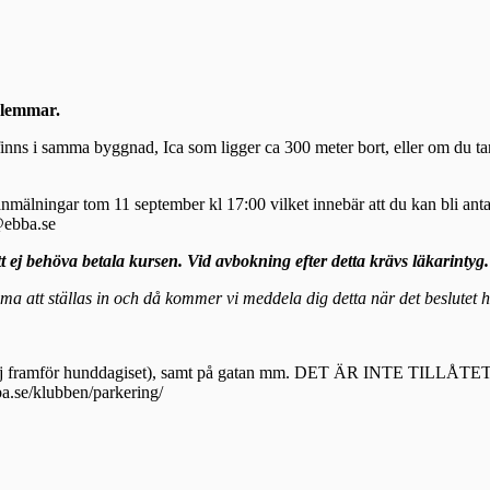
edlemmar.
inns i samma byggnad, Ica som ligger ca 300 meter bort, eller om du tar
t anmälningar tom 11 september kl 17:00 vilket innebär att du kan bli a
s@ebba.se
tt ej behöva betala kursen. Vid avbokning efter detta krävs läkarintyg
a att ställas in och då kommer vi meddela dig detta när det beslutet ha
norna, (ej framför hunddagiset), samt på gatan mm. DET ÄR INTE
a.se/klubben/parkering/