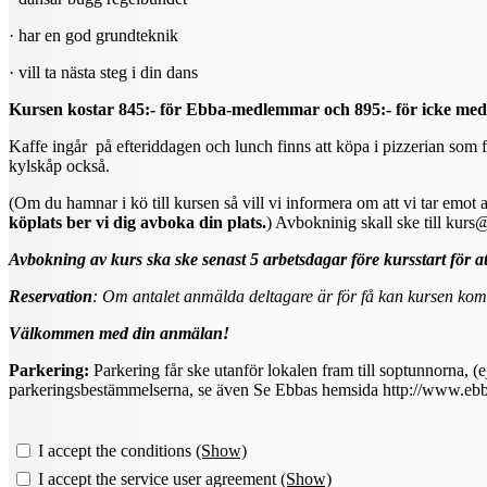
· har en god grundteknik
· vill ta nästa steg i din dans
Kursen kostar 845:- för Ebba-medlemmar och 895:- för icke m
Kaffe ingår på efteriddagen och lunch finns att köpa i pizzerian som f
kylskåp också.
(Om du hamnar i kö till kursen så vill vi informera om att vi tar emo
köplats ber vi dig avboka din plats.
) Avbokninig skall ske till kur
Avbokning av kurs ska ske senast 5 arbetsdagar före kursstart för a
Reservation
: Om antalet anmälda deltagare är för få kan kursen komm
Välkommen med din anmälan!
Parkering:
Parkering får ske utanför lokalen fram till soptun
parkeringsbestämmelserna, se även Se Ebbas hemsida http://www.ebb
I accept the conditions
(Show)
I accept the service user agreement
(Show)