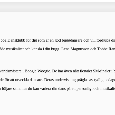
Ebba Dansklubb för dig som är en god buggdansare och vill fördjupa di
a både musikalitet och känsla i din bugg. Lena Magnusson och Tobbe Ram
rldsmästare i Boogie Woogie. De har även nått flertalet SM-finaler i 
de för att utveckla dansare. Deras undervisning präglas av tydlig pedago
ljare samt hur du kan variera din dans på ett personligt och musikalisk