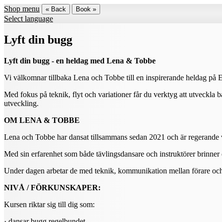
Shop menu
« Back
Book »
Select language
Lyft din bugg
Lyft din bugg - en heldag med Lena & Tobbe
Vi välkomnar tillbaka Lena och Tobbe till en inspirerande heldag på 
Med fokus på teknik, flyt och variationer får du verktyg att utveckl
utveckling.
OM LENA & TOBBE
Lena och Tobbe har dansat tillsammans sedan 2021 och är regerande vä
Med sin erfarenhet som både tävlingsdansare och instruktörer brinner 
Under dagen arbetar de med teknik, kommunikation mellan förare och fö
NIVÅ / FÖRKUNSKAPER:
Kursen riktar sig till dig som:
· dansar bugg regelbundet