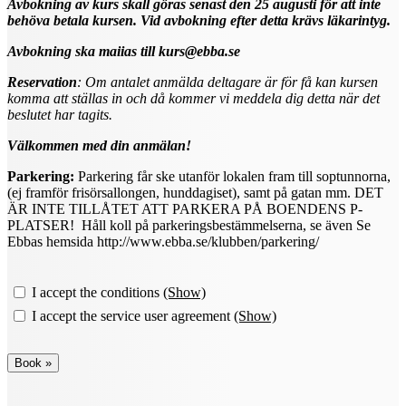
Avbokning av kurs skall göras senast den 25 augusti för att inte
behöva betala kursen. Vid avbokning efter detta krävs läkarintyg.
Avbokning ska maiias till kurs@ebba.se
Reservation
: Om antalet anmälda deltagare är för få kan kursen
komma att ställas in och då kommer vi meddela dig detta när det
beslutet har tagits.
Välkommen med din anmälan!
Parkering:
Parkering får ske utanför lokalen fram till soptunnorna,
(ej framför frisörsallongen, hunddagiset), samt på gatan mm. DET
ÄR INTE TILLÅTET ATT PARKERA PÅ BOENDENS P-
PLATSER! Håll koll på parkeringsbestämmelserna, se även Se
Ebbas hemsida http://www.ebba.se/klubben/parkering/
I accept the conditions
(Show)
I accept the service user agreement
(Show)