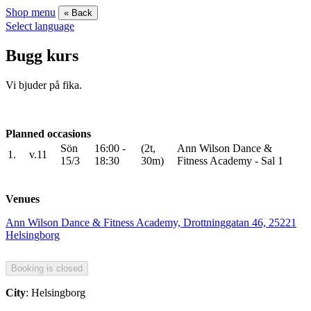
Shop menu
« Back
Select language
Bugg kurs
Vi bjuder på fika.
Planned occasions
Sön
16:00 -
(2t,
Ann Wilson Dance &
1.
v.11
15/3
18:30
30m)
Fitness Academy - Sal 1
Venues
Ann Wilson Dance & Fitness Academy, Drottninggatan 46, 25221
Helsingborg
City
: Helsingborg