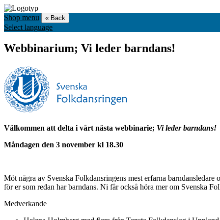
Shop menu
« Back
Select language
Webbinarium; Vi leder barndans!
Välkommen att delta i vårt nästa webbinarie;
Vi leder barndans!
Måndagen den 3 november kl 18.30
Möt några av Svenska Folkdansringens mest erfarna barndansledare och 
för er som redan har barndans. Ni får också höra mer om Svenska Fo
Medverkande