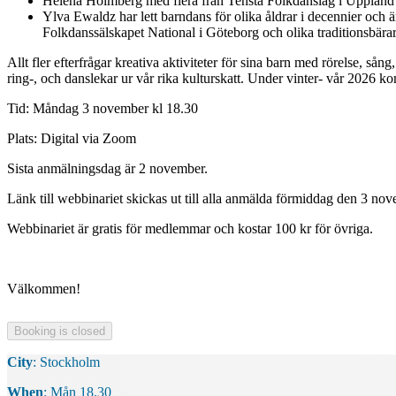
Helena Holmberg med flera från Tensta Folkdanslag i Uppland v
Ylva Ewaldz har lett barndans för olika åldrar i decennier oc
Folkdanssälskapet National i Göteborg och olika traditionsbärar
Allt fler efterfrågar kreativa aktiviteter för sina barn med rörelse, 
ring-, och danslekar ur vår rika kulturskatt. Under vinter- vår 2026 
Tid: Måndag 3 november kl 18.30
Plats: Digital via Zoom
Sista anmälningsdag är 2 november.
Länk till webbinariet skickas ut till alla anmälda förmiddag den 3 no
Webbinariet är gratis för medlemmar och kostar 100 kr för övriga.
Välkommen!
City
: Stockholm
When
: Mån 18.30