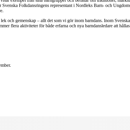
isar exempel från sina barngrupper och berättar om traditioner, markn
h är Svenska Folkdansringens representant i Nordleks Barn- och Ungdom
e.
sång, lek och gemenskap – allt det som vi gör inom barndans. Inom Svens
kommer flera aktiviteter för både erfarna och nya barndansledare att hål
vember.