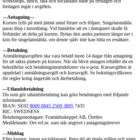
workshops, lunch, fika och socialdans både på fredagen och
lördagen ingår i avgiften.
---Antagning---
Kursen fylls på med jämnt antal förare och följare. Singelanmälda
paras ihop i turordning. Vid händelse att en i dansparet skulle få
förhinder att delta på kursen, flyttas den andra partnern längst ner i
kön för singelanmälda, om denne själv inte kan hitta en ersättare.
---Betalning
Anmälningsavgiften ska vara betald inom 14 dagar från antagning
för att säkra platsen på kursen. När du blivit antagen erhåller du en
bekräftelse och betalningsinstruktioner via e-post. Kursavgiften är
uppdelad i anmälningsavgift och kursavgift. Se bokningsvillkoren
för regler kring ångerrätt och återbetalning.
---Utlandsbetalning
Du som gör utlandsbetalning kan göra betalningen med följande
information:
IBAN: SE02
8000 0845 2569 3895
7435
BIC: SWEDSESS
Betalningsmottagare: Framtidsskeppet AB, Örebro
Meddelande: Det ref.nr. som står angivet i antagningsbrevet
---Middag
Efter kursen, innan socialdansen, finns tid att tända grillen och njuta