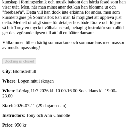
kunskap i förningsteknik och musik bakom den hårda fasad som han
visar utåt. Men, när man minst anar det kan han blomma ut och
"freebase'a". Detta vill han dock inte erkänna för andra, men som
kursdeltagare på Sommarfox kan man få möjlighet att uppleva just
detta. Med ett otroligt sinne för detaljer hos både förare och följare
så blir Tony en mycket välbalanserad, behaglig instruktör som alltid
ger de avgörande tipsen till att bli en bättre dansare.
Välkommen till en härlig sommarkurs och sommardans med massor
av musikanpassning!
City
: Blomsterhult
Where
: Logen mitt i skogen
When
: Lördag 11/7 2026 kl. 10.00-16.00 Socialdans kl. 19.00-
23.00
Start
: 2026-07-11 (29 dagar sedan)
Instructors
: Tony och Ann-Charlotte
Price
: 950 kr