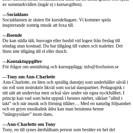
av sommarkvällen (ingår ej i kursavgiften).
---Socialdans
Socialdansen är sluten för kursdeltagare. Vi kommer spela
inspirerande somrig musik att foxa till.
---Boende
Du kan ställa tält, husvagn eller husbil vid logen från fredag till
söndag utan kostnad. Du har tillgång till vatten och toaletter. Det
finns inte tillgång till el eller dusch.
---Kontaktuppgifter
För frågor om anmälning och kursupplägg: info@foxfusion.se
---Tony om Ann-Charlotte
Ann-Charlotte, en liten och sprallig danstjej som underhåller såväl i
sin roll som instruktör likväl som social danspartner. Pedagogisk i
sitt sätt att undervisa men också slav under sin egna nyckfullhet. I
princip kan vad som helst uppstå i hennes närhet, såklart ”alltid i
takt” och när musik och förning tillåter… Med en naturlig följsamhet
och en grym musikalisk ådra kan man benämna henne
”mångsysslare” inom dans.
---Ann-Charlotte om Tony
Tony, en till synes återhållsam person som besitter en hel del