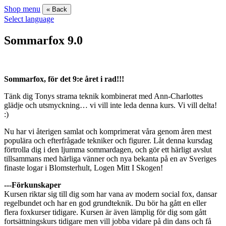
Shop menu
« Back
Select language
Sommarfox 9.0
Sommarfox, för det 9:e året i rad!!!
Tänk dig Tonys strama teknik kombinerat med Ann-Charlottes
glädje och utsmyckning… vi vill inte leda denna kurs. Vi vill delta!
:)
Nu har vi återigen samlat och komprimerat våra genom åren mest
populära och efterfrågade tekniker och figurer. Låt denna kursdag
förtrolla dig i den ljumma sommardagen, och gör ett härligt avslut
tillsammans med härliga vänner och nya bekanta på en av Sveriges
finaste logar i Blomsterhult, Logen Mitt I Skogen!
---Förkunskaper
Kursen riktar sig till dig som har vana av modern social fox, dansar
regelbundet och har en god grundteknik. Du bör ha gått en eller
flera foxkurser tidigare. Kursen är även lämplig för dig som gått
fortsättningskurs tidigare men vill jobba vidare på din dans och få