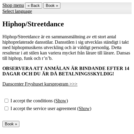
Shop menu
« Back
Book »
Select language
Hiphop/Streetdance
Hiphop/Streetdance är en sammansmältning av ett stort antal
hiphoprelaterade dansstilar. Dansstilen i sig utvecklas ständigt i takt
med hiphopmusikens utveckling och är väldigt personlig. Detta
resulterar i att stilen kan variera mycket från lärare till lärare. Dansas
till hiphop, funk och r’n’b.
OBSERVERA ATT ANMÄLAN ÄR BINDANDE EFTER 14
DAGAR OCH DU ÄR DÅ BETALNINGSSKYLDIG!
Danscenter Fryshuset kursprogram >>>
I accept the conditions
(Show)
I accept the service user agreement
(Show)