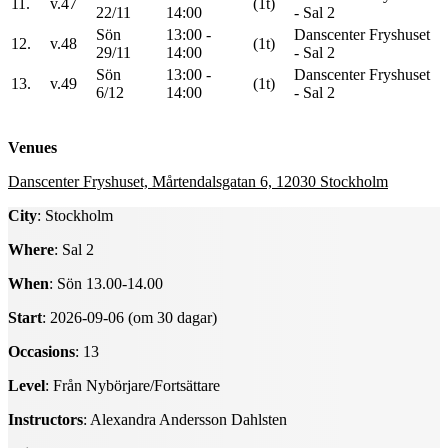
11.
v.47
(1t)
22/11
14:00
- Sal 2
Sön
13:00 -
Danscenter Fryshuset
12.
v.48
(1t)
29/11
14:00
- Sal 2
Sön
13:00 -
Danscenter Fryshuset
13.
v.49
(1t)
6/12
14:00
- Sal 2
Venues
Danscenter Fryshuset, Mårtendalsgatan 6, 12030 Stockholm
City
: Stockholm
Where
: Sal 2
When
: Sön 13.00-14.00
Start
: 2026-09-06 (om 30 dagar)
Occasions
: 13
Level
: Från Nybörjare/Fortsättare
Instructors
: Alexandra Andersson Dahlsten