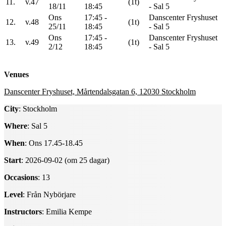
11.
v.47
(1t)
18/11
18:45
- Sal 5
Ons
17:45 -
Danscenter Fryshuset
12.
v.48
(1t)
25/11
18:45
- Sal 5
Ons
17:45 -
Danscenter Fryshuset
13.
v.49
(1t)
2/12
18:45
- Sal 5
Venues
Danscenter Fryshuset, Mårtendalsgatan 6, 12030 Stockholm
City
: Stockholm
Where
: Sal 5
When
: Ons 17.45-18.45
Start
: 2026-09-02 (om 25 dagar)
Occasions
: 13
Level
: Från Nybörjare
Instructors
: Emilia Kempe