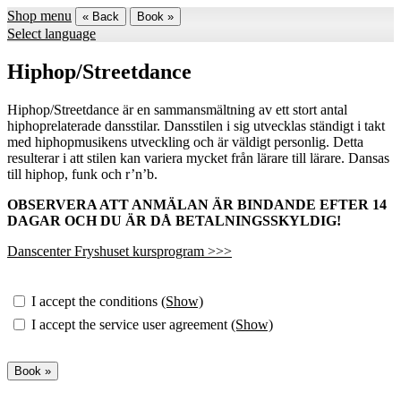
Shop menu
« Back
Book »
Select language
Hiphop/Streetdance
Hiphop/Streetdance är en sammansmältning av ett stort antal
hiphoprelaterade dansstilar. Dansstilen i sig utvecklas ständigt i takt
med hiphopmusikens utveckling och är väldigt personlig. Detta
resulterar i att stilen kan variera mycket från lärare till lärare. Dansas
till hiphop, funk och r’n’b.
OBSERVERA ATT ANMÄLAN ÄR BINDANDE EFTER 14
DAGAR OCH DU ÄR DÅ BETALNINGSSKYLDIG!
Danscenter Fryshuset kursprogram >>>
I accept the conditions
(Show)
I accept the service user agreement
(Show)