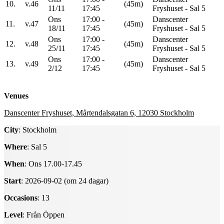
10.
v.46
(45m)
11/11
17:45
Fryshuset - Sal 5
Ons
17:00 -
Danscenter
11.
v.47
(45m)
18/11
17:45
Fryshuset - Sal 5
Ons
17:00 -
Danscenter
12.
v.48
(45m)
25/11
17:45
Fryshuset - Sal 5
Ons
17:00 -
Danscenter
13.
v.49
(45m)
2/12
17:45
Fryshuset - Sal 5
Venues
Danscenter Fryshuset, Mårtendalsgatan 6, 12030 Stockholm
City
: Stockholm
Where
: Sal 5
When
: Ons 17.00-17.45
Start
: 2026-09-02 (om 24 dagar)
Occasions
: 13
Level
: Från Öppen