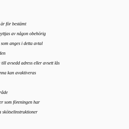
m är för bestämt
 nyttjas av någon obehörig
 som anges i detta avtal
oden
till avsedd adress eller avsett lås
denna kan avaktiveras
mråde
egler som föreningen har
 skötselinstruktioner