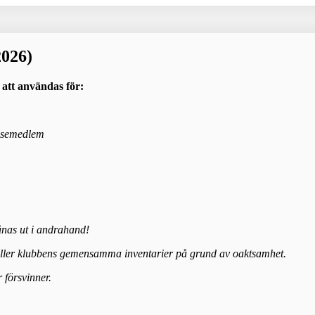
2026)
 att användas för:
elsemedlem
ånas ut i andrahand!
 eller klubbens gemensamma inventarier på grund av oaktsamhet.
 försvinner.