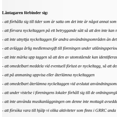
Låntagaren förbinder sig:
- att förhålla sig till tider som är satta om det inte är något annat so
- att förvara nyckeltaggen på ett betryggande sätt så att den inte kan
- att inte utnyttja nyckeltaggen för andra användningsområden än det
- att avlägga årlig medlemsavgift till föreningen under utlåningsperi
- att inte märka upp taggen så att den av utomstående kan identifieras 
- att omedelbart meddela vid eventuell förlust av nyckeltagg, så att 
- att på anmaning uppvisa eller återlämna nyckeltaggen
- att omedelbart återlämna nyckeltaggen vid avslutat användningso
- att under vistelse i föreningens lokaler förhåll sig till de ordningsr
- att inte använda musikanläggningen om denne inte mottagit avsedda
- att försöka vara till hjälp vi olika aktiviteter som finns i GRRC anda