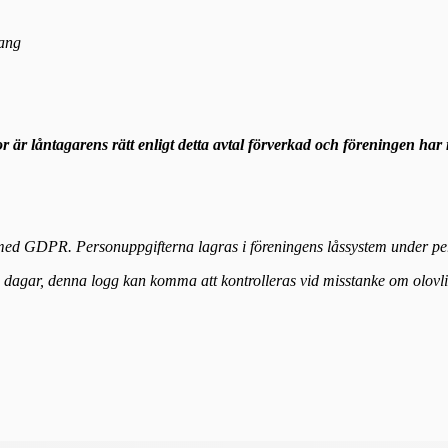
emang
r är låntagarens rätt enligt detta avtal förverkad och föreningen ha
t med GDPR. Personuppgifterna lagras i föreningens låssystem under p
5 dagar, denna logg kan komma att kontrolleras vid misstanke om olovl