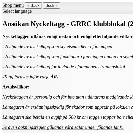
Shop menu
« Back
Book »
Select language
Ansökan Nyckeltagg - GRRC klubblokal (
Nyckeltaggen utlånas enligt nedan och enligt efterföljande villkor
- Nyttjande av nyckeltagg som styrelsemedlem i föreningen
- Nyttjande av nyckeltagg som funktionär i föreningen annan än styr
- Nyttjande av nyckeltagg för tävlande i föreningens träningslokal
-Tagg förnyas inför varje
ÅR.
Avtalsvillkor:
Nyckeltaggen är personlig och får inte utan utlånarens medgivande l
Låntagaren är ersättningsskyldig för skador som uppstår på lokalen
Låntagaren ska betala en avgift på 500 kr om taggen tappas bort eller
Se även bokningsregler gällande våra salar under följande länk.