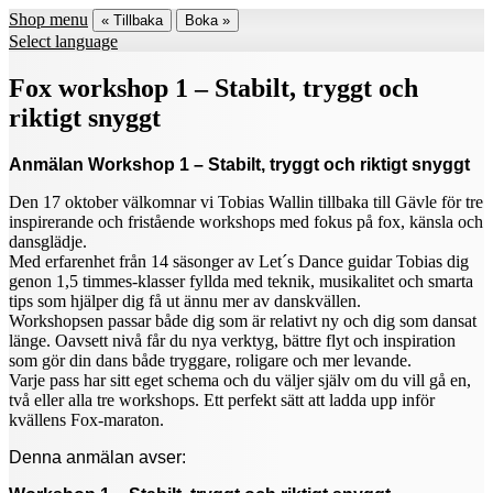
Shop menu
« Tillbaka
Boka »
Select language
Fox workshop 1 – Stabilt, tryggt och
riktigt snyggt
Anmälan Workshop 1 – Stabilt, tryggt och riktigt snyggt
Den 17 oktober välkomnar vi Tobias Wallin tillbaka till Gävle för tre
inspirerande och fristående workshops med fokus på fox, känsla och
dansglädje.
Med erfarenhet från 14 säsonger av Let´s Dance guidar Tobias dig
genon 1,5 timmes-klasser fyllda med teknik, musikalitet och smarta
tips som hjälper dig få ut ännu mer av danskvällen.
Workshopsen passar både dig som är relativt ny och dig som dansat
länge. Oavsett nivå får du nya verktyg, bättre flyt och inspiration
som gör din dans både tryggare, roligare och mer levande.
Varje pass har sitt eget schema och du väljer själv om du vill gå en,
två eller alla tre workshops. Ett perfekt sätt att ladda upp inför
kvällens Fox-maraton.
Denna anmälan avser: