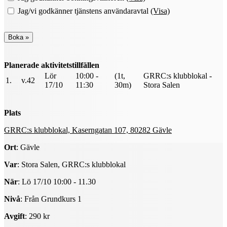
Jag/vi godkänner tjänstens användaravtal
(Visa)
Planerade aktivitetstillfällen
Lör
10:00 -
(1t,
GRRC:s klubblokal -
1.
v.42
17/10
11:30
30m)
Stora Salen
Plats
GRRC:s klubblokal, Kaserngatan 107, 80282 Gävle
Ort
: Gävle
Var
: Stora Salen, GRRC:s klubblokal
När
: Lö 17/10 10:00 - 11.30
Nivå
: Från Grundkurs 1
Avgift
: 290 kr