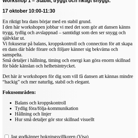
Workshop 1 – Stabilt, tryggt och riktigt snyggt.
17 oktober 10:00-11:30
En riktigt bra dans börjar med en stabil grund.
I den här workshopen jobbar vi med det som gör att dansen känns
trygg, tydlig och avslappnad – samtidigt som den ser snygg och
självklar ut.
Vi fokuserar på balans, kroppskontroll och connection för att skapa
en dans där både förare och följare känner sig bekväma och
samspelta.
Små detaljer i hållning, timing och energi kan göra enorm skillnad
för både känslan och helhetsintrycket.
Det här är workshopen för dig som vill få dansen att kännas mindre
“hackig” och mer naturlig, stabil och elegant.
Fokusområden:
Balans och kroppskontroll
Tydlig föra/följa-kommunikation
Hållning och linjer
Hur små detaljer gör stor skillnad visuellt
Jag godkänner bokningsvillkoren
(Visa)