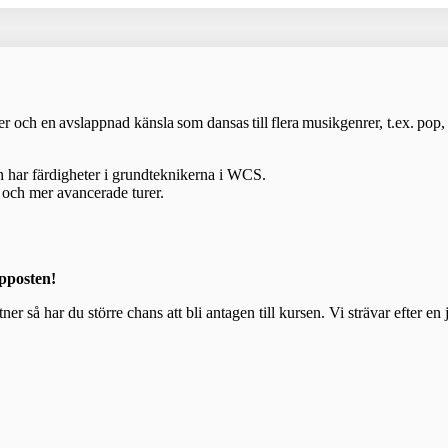
h en avslappnad känsla som dansas till flera musikgenrer, t.ex. pop, 
 har färdigheter i grundteknikerna i WCS.
g och mer avancerade turer.
äpposten!
å har du större chans att bli antagen till kursen. Vi strävar efter en jä