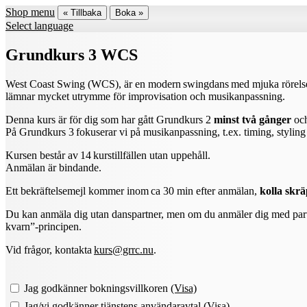
Shop menu
« Tillbaka
Boka »
Select language
Grundkurs 3 WCS
West Coast Swing (WCS), är en modern swingdans med mjuka rörelser oc
lämnar mycket utrymme för improvisation och musikanpassning.
Denna kurs är för dig som har gått Grundkurs 2
minst två gånger
och
På Grundkurs 3 fokuserar vi på musikanpassning, t.ex. timing, stylin
Kursen består av 14 kurstillfällen utan uppehåll.
Anmälan är bindande.
Ett bekräftelsemejl kommer inom ca 30 min efter anmälan,
kolla skr
Du kan anmäla dig utan danspartner, men om du anmäler dig med partner s
kvarn”-principen.
Vid frågor, kontakta
kurs@grrc.nu
.
Jag godkänner bokningsvillkoren
(Visa)
Jag/vi godkänner tjänstens användaravtal
(Visa)