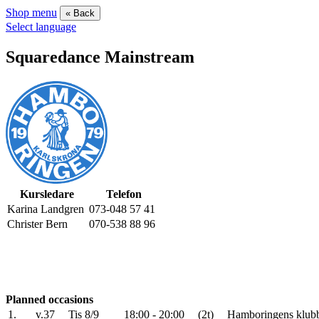
Shop menu
« Back
Select language
Squaredance Mainstream
Kursledare
Telefon
Karina Landgren
073-048 57 41
Christer Bern
070-538 88 96
Planned occasions
1.
v.37
Tis 8/9
18:00 - 20:00
(2t)
Hamboringens klubb